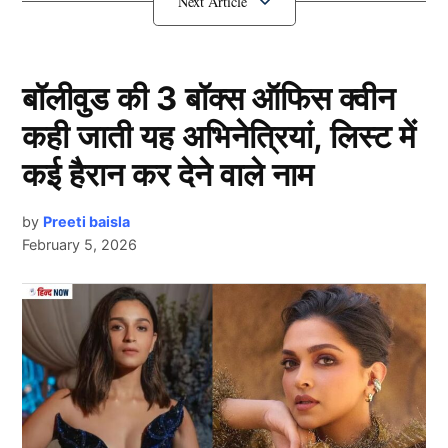
बुमराह (Jasprit Bumrah) का रिप्लेसमेंट खिलाड़ी भी तैयार हो
चुका है।
बॉलीवुड की 3 बॉक्स ऑफिस क्वीन
यह खिलाड़ी जसप्रीत बुमराह को करेगा रिप्लेस
कही जाती यह अभिनेत्रियां, लिस्ट में
कई हैरान कर देने वाले नाम
by
Preeti baisla
February 5, 2026
Next Article
Jasprit Bumrah