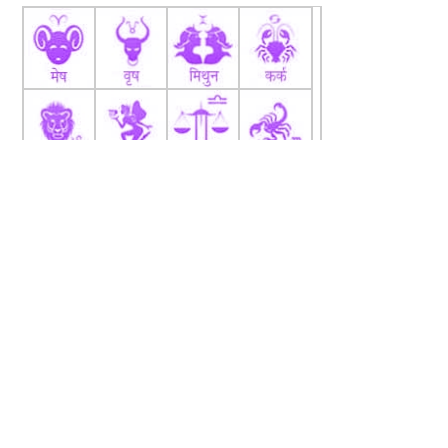
fb
Tw
tw
About