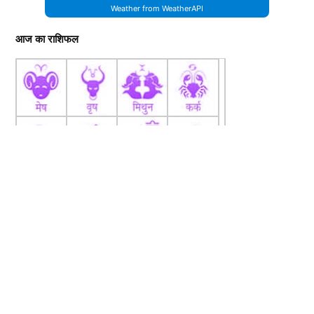
Weather from WeatherAPI
आज का राशिफल
fb
Tw
tw