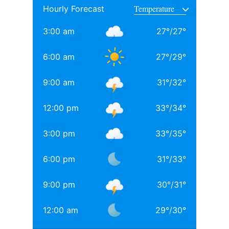
Hourly Forecast
साथ अनिल थडानी, करण जौहर और अभिषेक कपूर भी पढ़ाई कर
चुके हैं.
3:00 am
27
°
/
27
°
Daughters of Bollywood Actresses: मां से भी ज्यादा
6:00 am
27
°
/
29
°
खूबसूरत? इन 3 बॉलीवुड एक्ट्रेसेस की बेटियों ने लूटी महफिल
9:00 am
31
°
/
32
°
बॉलीवुड की 3 सबसे बड़ी हीरोइन्स जिनकी नानी-परनानी कोठे पर
नाचती थीं, नाम जानकर होगी हैरानी
12:00 pm
33
°
/
34
°
TAGGED:
#bollywood
Aditya chopra
Rani Mukerji
3:00 pm
33
°
/
35
°
Rani Mukerji Husband
6:00 pm
31
°
/
33
°
9:00 pm
30
°
/
31
°
12:00 am
29
°
/
30
°