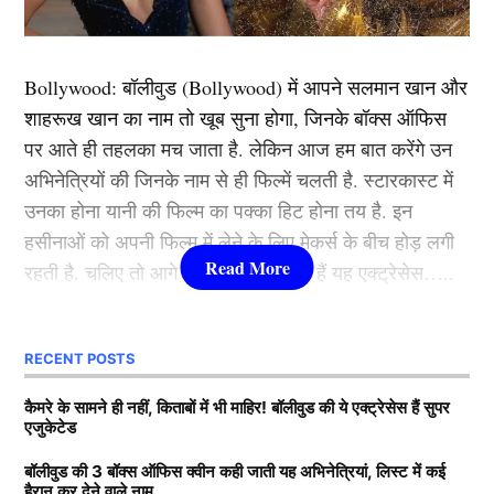
तक उनकी बढ़त 480 रन के पार पहुंच चुकी थी, जिसे मैच जीतने
के लिए पर्याप्त माना जा रहा था। बावजूद इसके, साउथ अफ्रीका
Bollywood:
बॉलीवुड (
Bollywood)
में आपने सलमान खान और
ने सभी को चौंकाते हुए आखिरी सत्र में भी बल्लेबाजी जारी रखी
शाहरूख खान का नाम तो खूब सुना होगा, जिनके बॉक्स ऑफिस
और फिर पारी घोषित की।
पर आते ही तहलका मच जाता है. लेकिन आज हम बात करेंगे उन
अभिनेत्रियों की जिनके नाम से ही फिल्में चलती है. स्टारकास्ट में
चौथे दिन का खेल समाप्त होने के बाद जब प्रेस कॉन्फ्रेंस में कोच
उनका होना यानी की फिल्म का पक्का हिट होना तय है. इन
शुकरी कॉनराड से इस फैसले पर सवाल किया गया, तो उनका
हसीनाओं को अपनी फिल्म में लेने के लिए मेकर्स के बीच होड़ लगी
जवाब विवादों में आ गया। कॉनराड ने कहा कि वे भारतीय टीम को
रहती है. चलिए तो आगे जानते हैं कौन-कौन हैं यह एक्ट्रेसेस…..
“ज्यादा से ज्यादा थकाना” चाहते थे। लेकिन इस दौरान उन्होंने एक
ऐसा शब्द इस्तेमाल कर दिया, जिसने क्रिकेट जगत में नया बवाल
कौन हैं
Bollywood की यह हसीनाएं?
खड़ा कर दिया।
RECENT POSTS
1.दीपिका पादुकोण ( Deepika
यह भी पढ़ें:
दक्षिण अफ्रीका से टी20 सीरीज के लिए भारत की 16
कैमरे के सामने ही नहीं, किताबों में भी माहिर! बॉलीवुड की ये एक्ट्रेसेस हैं सुपर
एजुकेटेड
Padukone)
सदस्यीय टीम फाइनल, इन 3 खिलाड़ियों की हुई वापसी
बॉलीवुड की 3 बॉक्स ऑफिस क्वीन कही जाती यह अभिनेत्रियां, लिस्ट में कई
हैरान कर देने वाले नाम