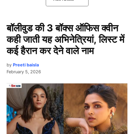
Team India को लेकर साउथ अफ्रीका के
कोच का विवादित बयान
बॉलीवुड की 3 बॉक्स ऑफिस क्वीन
कही जाती यह अभिनेत्रियां, लिस्ट में
कई हैरान कर देने वाले नाम
by
Preeti baisla
February 5, 2026
Team India
Next Article
दरअसल गुवाहाटी में खेले जा रहे दूसरे टेस्ट के चौथे दिन साउथ
अफ्रीका ने अपनी दूसरी पारी 260 रन पर घोषित करते हुए टीम
इंडिया (Team India) के सामने 549 रन का विशाल लक्ष्य रख
दिया। अफ्रीकी टीम दिनभर क्रीज पर डटी रही और दूसरे सत्र