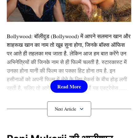
जो अपने दौर की सबसे प्रभावशाली टीमों में से एक है। उनका
प्रदर्शन, खास तौर पर टेस्ट क्रिकेट में, खास तौर पर यादगार है,
जिसमें उन्होंने ऑस्ट्रेलिया के खिलाफ़ कई यादगार पारियाँ खेली
हैं। 1999 में द्रविड़ का पहला ऑस्ट्रेलिया दौरा बेहद खराब रहा
Bollywood:
बॉलीवुड (
Bollywood)
में आपने सलमान खान और
था, जिसमें एडिलेड में पहले टेस्ट मैच में उनका उच्चतम स्कोर 35
शाहरूख खान का नाम तो खूब सुना होगा, जिनके बॉक्स ऑफिस
रन था।
पर आते ही तहलका मच जाता है. लेकिन आज हम बात करेंगे उन
अभिनेत्रियों की जिनके नाम से ही फिल्में चलती है. स्टारकास्ट में
जड़ दिया था दोहरा शतक
उनका होना यानी की फिल्म का पक्का हिट होना तय है. इन
हसीनाओं को अपनी फिल्म में लेने के लिए मेकर्स के बीच होड़ लगी
रहती है. चलिए तो आगे जानते हैं कौन-कौन हैं यह एक्ट्रेसेस…..
कौन हैं
Bollywood की यह हसीनाएं?
1.दीपिका पादुकोण ( Deepika
Padukone)