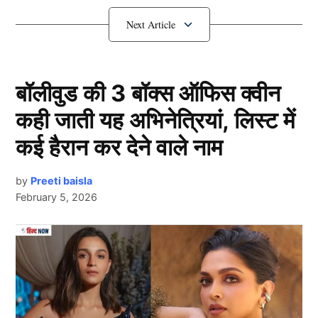
कौन है ये खिलाड़ी
बॉलीवुड की 3 बॉक्स ऑफिस क्वीन
कही जाती यह अभिनेत्रियां, लिस्ट में
कई हैरान कर देने वाले नाम
by
Preeti baisla
February 5, 2026
Team India
हम जिस खिलाड़ी की बात कर रहे है वो कोई और नहीं बल्कि टीम
Next Article
इंडिया (Team India) के पूर्व हेड कोच राहुल द्रविड़ है। भारत के
महान बल्लेबाज का कंगारुओं के खिलाफ रिकॉर्ड शानदार रहा है ,