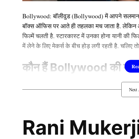
Bollywood:
बॉलीवुड (
Bollywood)
में आपने सलमा
बॉक्स ऑफिस पर आते ही तहलका मच जाता है. लेकिन आज
फिल्में चलती है. स्टारकास्ट में उनका होना यानी की 
में लेने के लिए मेकर्स के बीच होड़ लगी रहती है. चलिए 
कौन हैं
Bollywood की यह ह
1.दीपिका पादुकोण ( Dee
लिस्ट में पहला नाम अभिनेत्री दीपिका पादुकोण का नाम
Rani Mukerji
Team India
जाता है. दीपिका ने इंडस्ट्री को कई हिट फिल्में दी ह
(2007) से की थी. इसके बाद उन्होंने कभी पीछे मुड़ कर 
टीम इंडिया (Team India) के धाकड़ हरफनमौला खिलाड़ी 