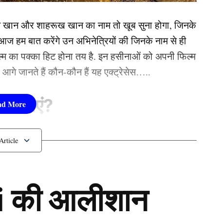
न खान और शाहरूख खान का नाम तो खूब सुना होगा, जिनके
 हम बात करेंगे उन अभिनेत्रियों की जिनके नाम से ही
फिल्म का पक्का हिट होना तय है. इन हसीनाओं को अपनी फिल्म
तो आगे जानते हैं कौन-कौन हैं यह एक्ट्रेसेस…..
सीनाएं?
pika Padukone)
 शामिल हैं. एक्ट्रेस को बॉक्स ऑफिस की सुपरस्टार कही
 की आलीशान
ै. एक्ट्रेस ने अपने करियर की शुरूआत ‘ओम शांति ओम’
नहीं देखा. दीपिका अब तक ‘ये जवानी है दीवानी’, ‘चेन्नई
हार्दिक पांड्या अगले टी20 कप्तान हो सकते हैं। पहले तो