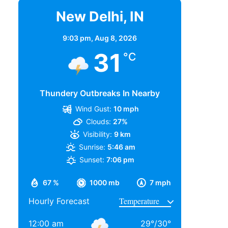
New Delhi, IN
9:03 pm,
Aug 8, 2026
31
°C
Thundery Outbreaks In Nearby
Wind Gust:
10 mph
Clouds:
27%
Visibility:
9 km
Sunrise:
5:46 am
Sunset:
7:06 pm
67 %
1000 mb
7 mph
Hourly Forecast
12:00 am
29
°
/
30
°