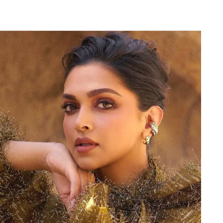
Next Article
ी20 सीरीज खेली जाएगी। यह श्रृंखला टी20 वर्ल्ड कप के
ुमार यादव भारत (Team India) की कप्तानी नहीं करेंगे।
026 टी20 वर्ल्ड कप तक के लिए कप्तान नियुक्त किया गया
सकता है।
 तय, बुमराह-गिल नहीं 22 साल का युवा संभालेगा जिम्मेदारी
न