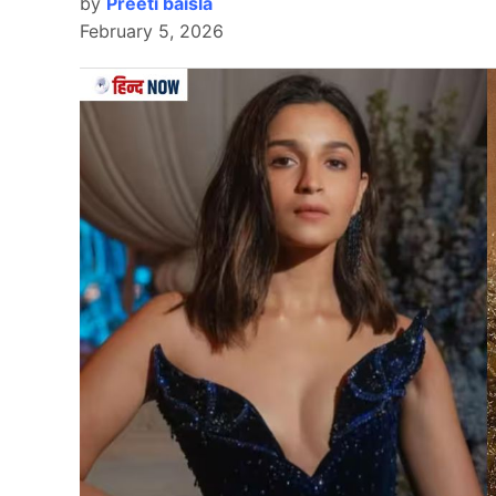
by
Preeti baisla
February 5, 2026
Team India
भारत और इंग्लैंड के बीच जुलाई 2026 में 5 मैचों की ट
ठीक बाद खेली जानी है। ऐसे में लगभग तय है कि सूर्यक
दरअसल, मीडिया रिपोर्ट्स के अनुसार सूर्या को महज 2
और इसके बाद भारतीय टी20 टीम को नया लीडर मिल 
यह भी पढ़ें:
टीम इंडिया के नए टेस्ट कप्तान का नाम हुआ
यह खिलाड़ी होगा अगला कप्ता