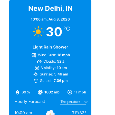
New Delhi, IN
10:06 am,
Aug 8, 2026
30
°C
Light Rain Shower
Wind Gust:
18 mph
Clouds:
52%
Visibility:
10 km
Sunrise:
5:46 am
Sunset:
7:06 pm
69 %
1002 mb
11 mph
Hourly Forecast
10:00 am
31
°
/
33
°