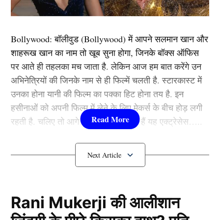
एक कप्तान के रूप में उन्होंने अभी तक जितनी भी सीरीज खेली है,
किसी में भी टीम इंडिया को हार नहीं मिली. यही वजह है कि एक बार
फिर से बीसीसीआई उन्हें इस भूमिका के लिए चुन सकती है. हालांकि
Bollywood:
बॉलीवुड (
Bollywood)
में आपने सलमान खान और
इस फॉर्मेट में सूर्या का व्यक्तिगत प्रदर्शन कुछ खास नहीं रहा है,
शाहरूख खान का नाम तो खूब सुना होगा, जिनके बॉक्स ऑफिस
जिन्हें एशिया कप से पहले अपने फार्म में लौटना होगा ताकि एक बार
पर आते ही तहलका मच जाता है. लेकिन आज हम बात करेंगे उन
फिर वो शानदार तरीके से भारत का नेतृत्व करें.
अभिनेत्रियों की जिनके नाम से ही फिल्में चलती है. स्टारकास्ट में
उनका होना यानी की फिल्म का पक्का हिट होना तय है. इन
रोहित- विराट होंगे बाहर
हसीनाओं को अपनी फिल्म में लेने के लिए मेकर्स के बीच होड़ लगी
रहती है. चलिए तो आगे जानते हैं कौन-कौन हैं यह एक्ट्रेसेस…..
कौन हैं
Bollywood की यह हसीनाएं?
1.दीपिका पादुकोण ( Deepika
Padukone)
Rani Mukerji की आलीशान