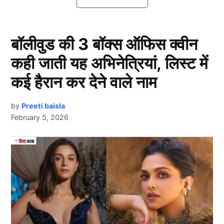
वर्ल्ड कप हीरो से फिक्सिंग विलेन तक
बॉलीवुड की 3 बॉक्स ऑफिस क्वीन
कही जाती यह अभिनेत्रियां, लिस्ट में
कई हैरान कर देने वाले नाम
by
Preeti baisla
February 5, 2026
हम टीम इंडिया (Team India) के जिस खिलाड़ी की बात कर रहे
Next Article
हैं वह कोई और नहीं बल्कि शांताकुमारन श्रीसंत
(Shanthakumaran Sreesanth) हैं। श्रीसंत की गेंदबाजी ने
2007 टी-20 वर्ल्ड कप (200t T20 World Cup) में भारत को
बुलंदियों पर पहुंचाया था।