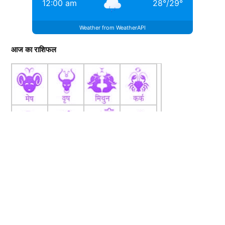
12:00 am
28
°
/
29
°
Weather from WeatherAPI
आज का राशिफल