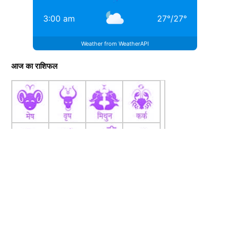
3:00 am
27
°
/
27
°
Weather from WeatherAPI
आज का राशिफल