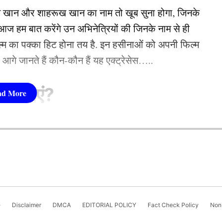
न खान और शाहरूख खान का नाम तो खूब सुना होगा, जिनके
ें मौका
 हम बात करेंगे उन अभिनेत्रियों की जिनके नाम से ही
फिल्म का पक्का हिट होना तय है. इन हसीनाओं को अपनी फिल्म
तो आगे जानते हैं कौन-कौन हैं यह एक्ट्रेसेस…..
सीनाएं?
pika Padukone)
 शामिल हैं. एक्ट्रेस को बॉक्स ऑफिस की सुपरस्टार कही
ै. एक्ट्रेस ने अपने करियर की शुरूआत ‘ओम शांति ओम’
नहीं देखा. दीपिका अब तक ‘ये जवानी है दीवानी’, ‘चेन्नई
e
Disclaimer
DMCA
EDITORIAL POLICY
Fact Check Policy
Non-
जैसी कई ब्लॉकबस्टर फिल्में दे चुकी हैं. उनकी लोकप्रिय