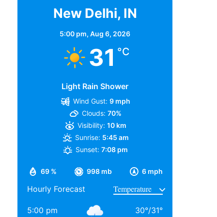
New Delhi, IN
5:00 pm,
Aug 6, 2026
31
°C
Light Rain Shower
Wind Gust:
9 mph
Clouds:
70%
Visibility:
10 km
Sunrise:
5:45 am
Sunset:
7:08 pm
69 %
998 mb
6 mph
Hourly Forecast
5:00 pm
30
°
/
31
°