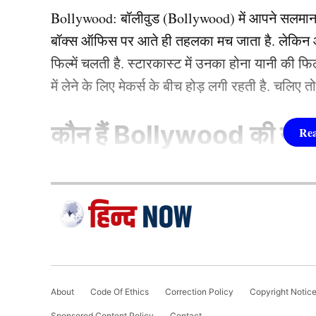
Bollywood:
बॉलीवुड (
Bollywood)
में आपने सलमा
इन खिलाड़ियों को मिलेगा टीम म
बॉक्स ऑफिस पर आते ही तहलका मच जाता है. लेकिन आज
फिल्में चलती है. स्टारकास्ट में उनका होना यानी की 
में लेने के लिए मेकर्स के बीच होड़ लगी रहती है. चलिए 
कौन हैं
Bollywood की यह ह
1.दीपिका पादुकोण ( Dee
लिस्ट में पहला नाम अभिनेत्री दीपिका पादुकोण का नाम
जाता है. दीपिका ने इंडस्ट्री को कई हिट फिल्में दी ह
(2007) से की थी. इसके बाद उन्होंने कभी पीछे मुड़ कर 
About
Code Of Ethics
Correction Policy
Copyright Notic
एक्सप्रेस’, ‘पद्मावत’, ‘बाजीराव मस्तानी’, और ‘पिकू’ 
Sponsored Content Policy
Contact