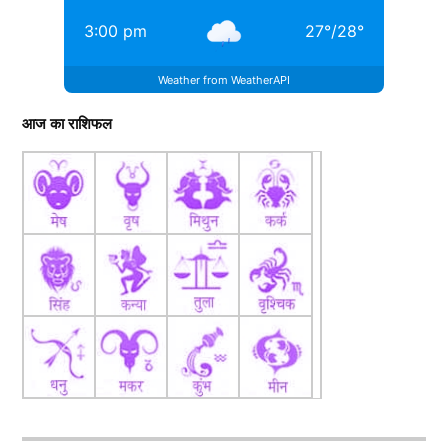
3:00 pm
27
°
/
28
°
Weather from WeatherAPI
आज का राशिफल