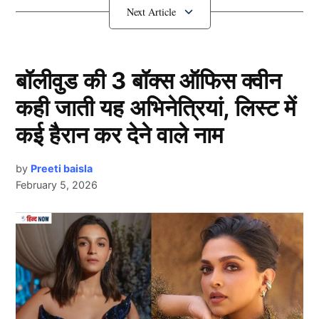
आज हम आपको ऐसे 2 भारतीय (Team India) खिलाड़ियों के बारे
में बताएंगे, जो 40 वर्ष की उम्र में भी क्रिकेट के मैदान पर धमाल
मचा रहे हैं।
बॉलीवुड की 3 बॉक्स ऑफिस क्वीन
1.एमएस धोनी:
कही जाती यह अभिनेत्रियां, लिस्ट में
कई हैरान कर देने वाले नाम
by
Preeti baisla
February 5, 2026
Next Article
Ms Dhoni