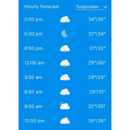
Hourly Forecast
साथ अनिल थडानी, करण जौहर और अभिषेक कपूर भी पढ़ाई कर
चुके हैं.
2:00 pm
34
°
/
35
°
Daughters of Bollywood Actresses: मां से भी ज्यादा
5:00 pm
32
°
/
34
°
खूबसूरत? इन 3 बॉलीवुड एक्ट्रेसेस की बेटियों ने लूटी महफिल
8:00 pm
31
°
/
32
°
बॉलीवुड की 3 सबसे बड़ी हीरोइन्स जिनकी नानी-परनानी कोठे पर
नाचती थीं, नाम जानकर होगी हैरानी
12:00 am
29
°
/
30
°
TAGGED:
#bollywood
Aditya chopra
Rani Mukerji
3:00 am
29
°
/
29
°
Rani Mukerji Husband
6:00 am
29
°
/
31
°
9:00 am
32
°
/
35
°
12:00 pm
35
°
/
36
°