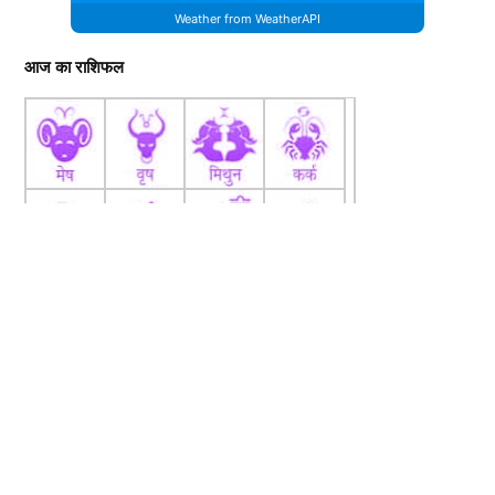
Weather from WeatherAPI
आज का राशिफल
fb
Tw
tw