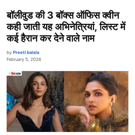
ये चार टीमें करेगी IPL 2025 में क्वालीफाई
बॉलीवुड की 3 बॉक्स ऑफिस क्वीन
कही जाती यह अभिनेत्रियां, लिस्ट में
कई हैरान कर देने वाले नाम
by
Preeti baisla
February 5, 2026
Next Article
आईपीएल के प्लेऑफ के लिए मुंबई इंडियंस, रॉयल चैलेंजर्स बैंगलोर,
गुजरात टाइटंस और कोलकाता नाइट राइडर्स को एबी डी विलियर्स
ने चुना है. हालांकि उन्होंने पांच बार की चैंपियन रही चेन्नई सुपर
किंग को इस बार शामिल नहीं किया है क्योंकि उनका मानना है कि
एक बार फिर से यह टीम अपने फैंस को निराश कर सकती है