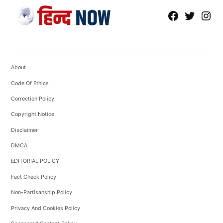
RAHUL KARKI
fb
Tw
tw
Rahul Karki started his journalism journey in 2021 with
Punjab Kesari, where he developed a strong foundation in
news writing and reporting. This initial experience laid the
groundwork for his career in...
More by Rahul Karki
About
Code Of Ethics
Correction Policy
Copyright Notice
Disclaimer
DMCA
EDITORIAL POLICY
Fact Check Policy
Non-Partisanship Policy
Privacy And Cookies Policy