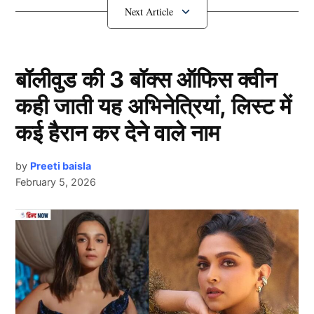
के नाम बताने जा रहे हैं, जिनके यह आखिरी आईसीसी टूर्नामेंट
साबित हो सकता है –
इन 5 दिग्गजों का होगा अंतिम ICC टूर्नामेंट
बॉलीवुड की 3 बॉक्स ऑफिस क्वीन
कही जाती यह अभिनेत्रियां, लिस्ट में
रोहित शर्मा:
कई हैरान कर देने वाले नाम
by
Preeti baisla
February 5, 2026
Next Article
Rohit Sharma