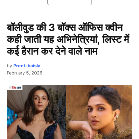
शुरू हो गया है।
IPL 2025 : शानदार रहा है प्रथम श्रेणी
बॉलीवुड की 3 बॉक्स ऑफिस क्वीन
करियर
कही जाती यह अभिनेत्रियां, लिस्ट में
कई हैरान कर देने वाले नाम
by
Preeti baisla
February 5, 2026
Next Article
हम बात कर रहे हैं ऑस्ट्रेलिया के मोइजेस हेनरिक्स की, जिन्होंने
प्रथम श्रेणी करियर में 6830 रन बनाए, जिसमें 13 शतक शामिल