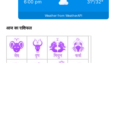
6:00 pm
31
°
/
32
°
Weather from WeatherAPI
आज का राशिफल