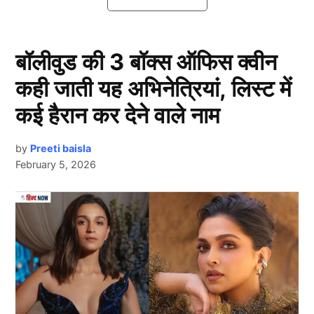
Champions Trophy से मिशेल स्टार्क भी
बाहर
बॉलीवुड की 3 बॉक्स ऑफिस क्वीन
कही जाती यह अभिनेत्रियां, लिस्ट में
कई हैरान कर देने वाले नाम
by
Preeti baisla
February 5, 2026
Next Article
दरअसल हम बात कर रहे हैं ऑस्ट्रेलियाई क्रिकेट टीम कि,
जिनको एक और बड़ा झटका लगा है। दरअसल, टीम के धाकड़