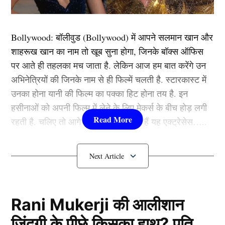
गेंदबाज मिशेल स्टार्क निजी कारणों से इस मेगा टूर्नामेंट से बाहर हो
गए हैं। मिशेल स्टार्क के जाने के बाद अब ऑस्ट्रेलियाई टीम युवा
Bollywood:
बॉलीवुड (
Bollywood)
में आपने सलमान खान और
गेंदबाजों के भरोसे मैदान पर उतरने जा रही है।
शाहरूख खान का नाम तो खूब सुना होगा, जिनके बॉक्स ऑफिस
पर आते ही तहलका मच जाता है. लेकिन आज हम बात करेंगे उन
इससे पहले टीम के कप्तान पैट कमिंस, तेज गेंदबाज जोश हेजलवुड
अभिनेत्रियों की जिनके नाम से ही फिल्में चलती है. स्टारकास्ट में
समेत कई बड़े खिलाड़ी बाहर हो चुके हैं। ऐसे में चैंपियंस ट्रॉफी
उनका होना यानी की फिल्म का पक्का हिट होना तय है. इन
(Champions Trophy) में ऑस्ट्रेलिया नई टीम के साथ उतरने
हसीनाओं को अपनी फिल्म में लेने के लिए मेकर्स के बीच होड़ लगी
जा रही है।
रहती है. चलिए तो आगे जानते हैं कौन-कौन हैं यह एक्ट्रेसेस…..
निजी कारणों के चलते टीम से हुए बाहर
कौन हैं
Bollywood की यह हसीनाएं?
1.दीपिका पादुकोण ( Deepika
Padukone)
Rani Mukerji की आलीशान
ज़िंदगी के पीछे किसका हाथ? पति