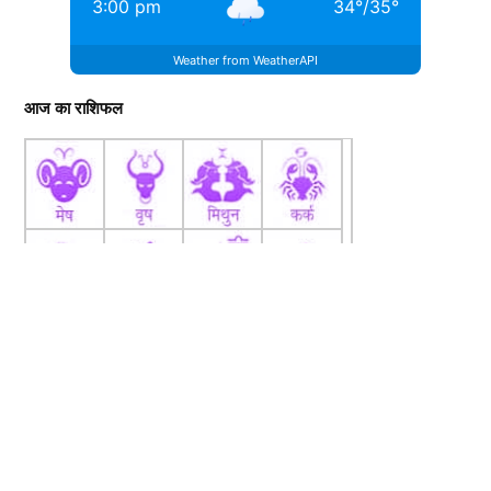
3:00 pm
34
°
/
35
°
Weather from WeatherAPI
आज का राशिफल
ऑस्ट्रेलिया ने अपने नए कप्तान का भी ऐलान कर दिया है। टीम ने
एक बार फिर स्टीव स्मिथ को कमान सौंपी है। स्मिथ के पास
कप्तानी का अच्छा अनुभव है और वह चैंपियंस ट्रॉफी
(Champions Trophy) में एक बार फिर टीम की कमान संभालने
जा रहे हैं।
ऑस्ट्रेलियाई टीम में कई युवा खिलाड़ियों की एंट्री हुई है। जिसमें
जैक फ्रेजर मैकगर्क, स्पेंसर जॉनसन और मैथ्यू शॉर्ट शामिल हैं।