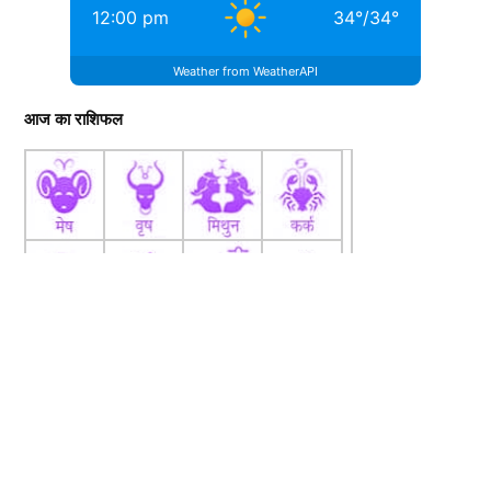
news writing and reporting. This initial experience laid the
12:00 pm
34
°
/
34
°
groundwork for his career in...
More by Rahul Karki
Weather from WeatherAPI
आज का राशिफल