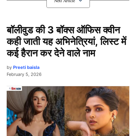
टीम में अपने स्थान सुरक्षित रखने में सफल होते हैं। इसी क्रम में
वर्तमान समय में टीम इंडिया को एक ऐसा खिलाड़ी मिल चुका है,
जिसे रोहित शर्मा और विराट कोहली का उत्तराधिकारी कहा जा
बॉलीवुड की 3 बॉक्स ऑफिस क्वीन
सकता है। आइये जानते हैं कि कौन है ये खिलाड़ी।
कही जाती यह अभिनेत्रियां, लिस्ट में
रोहित और विराट का उत्तराधिकारी है यह
कई हैरान कर देने वाले नाम
खिलाड़ी
by
Preeti baisla
February 5, 2026
Next Article