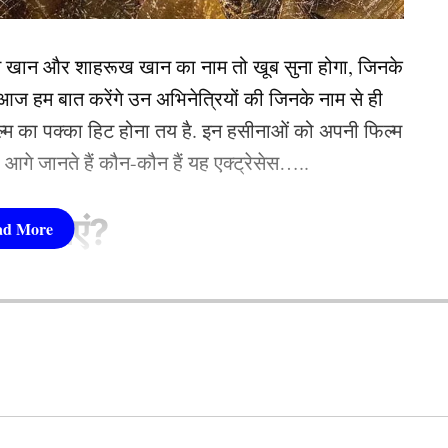
ं बदलाव कर सकता है। विराट कोहली कप्तान रोहित शर्मा के
न खान और शाहरूख खान का नाम तो खूब सुना होगा, जिनके
 हम बात करेंगे उन अभिनेत्रियों की जिनके नाम से ही
PL 2024 में लूटी सारी लाइमलाइट, प्रीति ज़िंटा को भी दे
फिल्म का पक्का हिट होना तय है. इन हसीनाओं को अपनी फिल्म
तो आगे जानते हैं कौन-कौन हैं यह एक्ट्रेसेस…..
ुरुआत
सीनाएं?
pika Padukone)
 शामिल हैं. एक्ट्रेस को बॉक्स ऑफिस की सुपरस्टार कही
ै. एक्ट्रेस ने अपने करियर की शुरूआत ‘ओम शांति ओम’
नहीं देखा. दीपिका अब तक ‘ये जवानी है दीवानी’, ‘चेन्नई