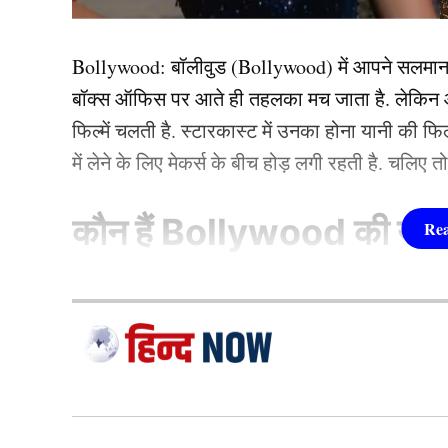
पक्की है। मगर टीम मैनेजमेंट उनकी बैटिंग पोजीशन मे
साथ पारी का आगाज करते हुए नजर आ सकते हैं।
Bollywood:
बॉलीवुड (
Bollywood)
में आपने सलमा
बॉक्स ऑफिस पर आते ही तहलका मच जाता है. लेकिन आज
यह भी पढ़ें :
कौन है काव्या मारन, जिसकी खूबसूरती ने I
फिल्में चलती है. स्टारकास्ट में उनका होना यानी की 
रही हैं टक्कर
में लेने के लिए मेकर्स के बीच होड़ लगी रहती है. चलिए 
विराट कोहली करेंगे पारी की श
कौन हैं
Bollywood की यह ह
1.दीपिका पादुकोण ( Dee
लिस्ट में पहला नाम अभिनेत्री दीपिका पादुकोण का नाम
जाता है. दीपिका ने इंडस्ट्री को कई हिट फिल्में दी ह
(2007) से की थी. इसके बाद उन्होंने कभी पीछे मुड़ कर 