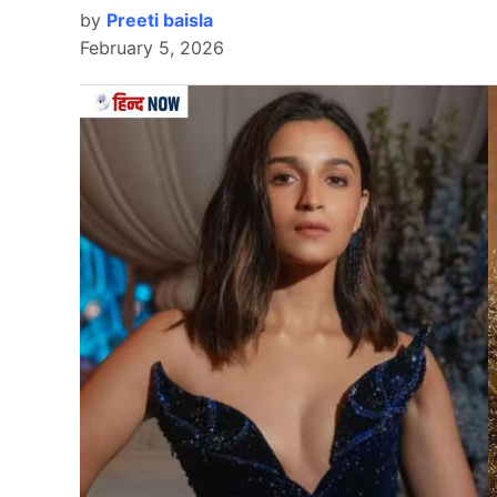
by
Preeti baisla
February 5, 2026
Rohit Sharma
इंडियन प्रीमियर लीग 2024 (IPL 2024) में कुछ खिलाड़ि
भारतीय बल्लेबाज विराट कोहली (Virat Kohli) भी हैं
और वहीं से शुरुआत की, जहां वे छोड़ के गए थे। चेन्नई 
रन बनाए, जबकि पंजाब किंग्स के खिलाफ दूसरे मैच में
कोहली की इस फॉर्म से स्पष्ट हो गया है कि आगामी टी20