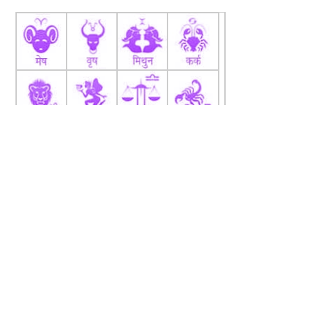
fb
Tw
tw