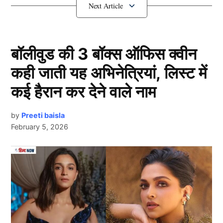
भारतीय बल्लेबाजों के बीच हुई साझेदारी
बॉलीवुड की 3 बॉक्स ऑफिस क्वीन
कही जाती यह अभिनेत्रियां, लिस्ट में
कई हैरान कर देने वाले नाम
by
Preeti baisla
February 5, 2026
Rohit – Gill
यह मुकाबला 2022 विजय हजारे ट्रॉफी (ODI Cricket) में खेला
Next Article
गया था। ग्रुप C की दो टीमों तमिलनाडु और अरुणाचल प्रदेश
की बेंगलुरु के मैदान में भिड़ंत हुई। यहाँ अरुणाचल की टीम ने टॉस
जीतकर पहले गेंदबाजी का फैसला लिया, जो उनकी बड़ी भूल