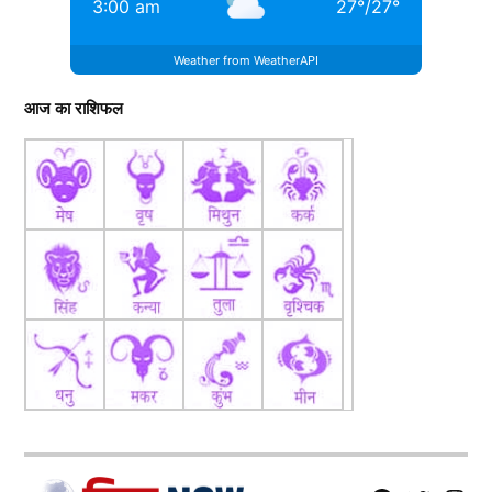
3:00 am
27
°
/
27
°
Weather from WeatherAPI
आज का राशिफल