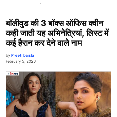
Vaibhav Suryavanshi ने 32 गेंदों में
जड़ा शतक
बॉलीवुड की 3 बॉक्स ऑफिस क्वीन
कही जाती यह अभिनेत्रियां, लिस्ट में
कई हैरान कर देने वाले नाम
by
Preeti baisla
February 5, 2026
Next Article
Vaibhav Suryavanshi
एशिया कप राइजिंग स्टार्स 2025 में भारतीय युवा बल्लेबाज वैभव
सूर्यवंशी (Vaibhav Suryavanshi) ने धमाकेदार प्रदर्शन कर
तहलका मचा दिया है। मात्र 14 वर्ष की आयु में वैभव ने इस