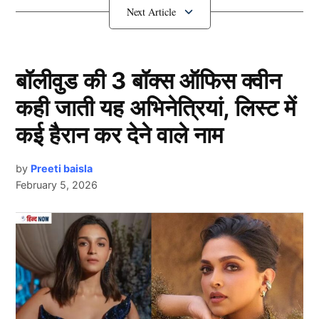
–
Varun Chakravarthy ने दिखाया कमाल
बॉलीवुड की 3 बॉक्स ऑफिस क्वीन
कही जाती यह अभिनेत्रियां, लिस्ट में
कई हैरान कर देने वाले नाम
by
Preeti baisla
February 5, 2026
Varun Chakravarthy
Next Article
33 साल के वरुण चक्रवर्ती (Varun Chakravarthy) ने इंग्लैंड के
खिलाफ तीसरे टी20 में फाइव विकेट हॉल लिया। वे भारतीय
क्रिकेट इतिहास में टी20 इंटरनेशनल में दो बाद फाइव विकेट हॉल