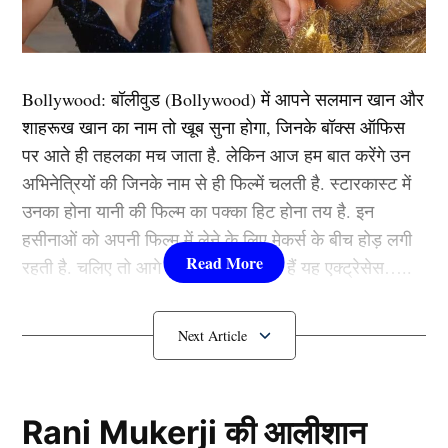
लेने वाले महज तीसरे गेंदबाज हैं। उन्होंने 4 ओवर में केवल 24 रन
खर्च किये हैं इंग्लैंड के 5 खूंखार बल्लेबाजों को आउट किया। वरुण
ने विपक्षी टीम के कप्तान जोस बटलर (24 रन), जेमी स्मिथ (3
Bollywood:
बॉलीवुड (
Bollywood)
में आपने सलमान खान और
रन), ब्रायडन कार्स (3), जेमी ओवरटन (0 रन) और जोफ्रा
शाहरूख खान का नाम तो खूब सुना होगा, जिनके बॉक्स ऑफिस
आर्चर (0 रन) को अपना शिकार बनाया।
पर आते ही तहलका मच जाता है. लेकिन आज हम बात करेंगे उन
अभिनेत्रियों की जिनके नाम से ही फिल्में चलती है. स्टारकास्ट में
यह भी पढ़ें :
चैंपियंस ट्रॉफी से पहले टीम इंडिया में मचा हंगामा,
उनका होना यानी की फिल्म का पक्का हिट होना तय है. इन
रोहित शर्मा ने सुनील गावस्कर के खिलाफ दर्ज करवाई शिकायत
हसीनाओं को अपनी फिल्म में लेने के लिए मेकर्स के बीच होड़ लगी
रहती है. चलिए तो आगे जानते हैं कौन-कौन हैं यह एक्ट्रेसेस…..
Varun Chakravarthy ने रचा इतिहास
कौन हैं
Bollywood की यह हसीनाएं?
1.दीपिका पादुकोण ( Deepika
Padukone)
Rani Mukerji की आलीशान