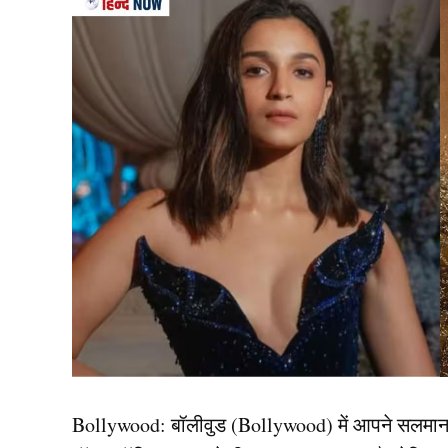
भारत और ऑस्ट्रेलिया के बीच अंतिम टेस्ट 3 – 7 जनव
रविचंद्रन अश्विन को लेकर माना जा रहा है कि वे संन्
प्रदर्शन और टीम (Team India) में जगह पर सवाल खड़े किय
साथ ही वे इस खेल को अलविदा कह सकते हैं।
यह भी पढ़ें:
रोहित बाहर, गिल की जगह इस बल्लेबाज को 
सदस्यीय स्क्वाड तय
दांव पर लगा इस खिलाड़ी का 
Bollywood:
बॉलीवुड (
Bollywood)
में आपने सलमा