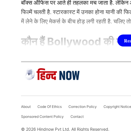
बॉक्स ऑफिस पर आते ही तहलका मच जाता है. लेकिन आज
फिल्में चलती है. स्टारकास्ट में उनका होना यानी की 
में लेने के लिए मेकर्स के बीच होड़ लगी रहती है. चलिए 
कौन हैं
Bollywood की यह ह
1.दीपिका पादुकोण ( Dee
Team India
लिस्ट में पहला नाम अभिनेत्री दीपिका पादुकोण का नाम
जाता है. दीपिका ने इंडस्ट्री को कई हिट फिल्में दी ह
टीम इंडिया (Team India) के दिग्गज ऑफ स्पिन गेंदबा
(2007) से की थी. इसके बाद उन्होंने कभी पीछे मुड़ कर 
About
Code Of Ethics
Correction Policy
Copyright Notic
आपको बता दें, अश्विन बॉर्डर गावस्कर ट्रॉफी में कुछ 
एक्सप्रेस’, ‘पद्मावत’, ‘बाजीराव मस्तानी’, और ‘पिकू’ 
Sponsored Content Policy
Contact
बढ़ती जा रही है और उनकी फॉर्म में भी गिरावट देखने क
फिल्मों में ‘कॉकटेल’, ‘छपाक’, ‘पठान’, ‘जवान’ और 
© 2026 Hindnow Pvt Ltd. All Rights Reserved.