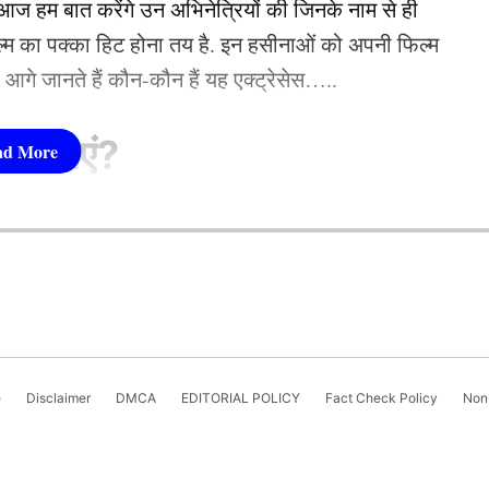
 हम बात करेंगे उन अभिनेत्रियों की जिनके नाम से ही
फिल्म का पक्का हिट होना तय है. इन हसीनाओं को अपनी फिल्म
तो आगे जानते हैं कौन-कौन हैं यह एक्ट्रेसेस…..
सीनाएं?
pika Padukone)
 शामिल हैं. एक्ट्रेस को बॉक्स ऑफिस की सुपरस्टार कही
ै. एक्ट्रेस ने अपने करियर की शुरूआत ‘ओम शांति ओम’
ज रविचंद्रन अश्विन का भी करियर दांव पर लगा हुआ है।
नहीं देखा. दीपिका अब तक ‘ये जवानी है दीवानी’, ‘चेन्नई
e
Disclaimer
DMCA
EDITORIAL POLICY
Fact Check Policy
Non-
खास प्रदर्शन नहीं दिखा पाए है। साथ ही अश्विन की उम्र भी
जैसी कई ब्लॉकबस्टर फिल्में दे चुकी हैं. उनकी लोकप्रिय
ो मिली है।
‘कल्कि 2898 AD’ भी शामिल है.