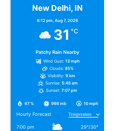
New Delhi, IN
6:12 pm,
Aug 7, 2026
31
°C
Patchy Rain Nearby
Wind Gust:
13 mph
Clouds:
85%
Visibility:
9 km
Sunrise:
5:46 am
Sunset:
7:07 pm
67 %
998 mb
10 mph
Hourly Forecast
7:00 pm
29
°
/
30
°