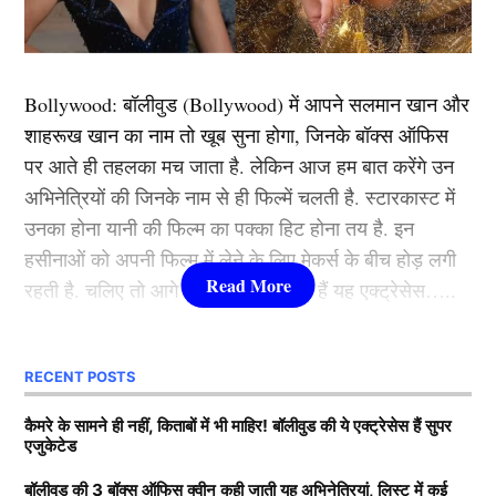
को कैपिटल्स ने 4 विकेट से अपने नाम किया।
इसी मुकाबले के दौरान का एक वीडियो सोशल मीडिया पर तेजी से
Bollywood:
बॉलीवुड (
Bollywood)
में आपने सलमान खान और
वायरल हो रहा है, जिसमें पाकिस्तान के महानतेज गेंदबाज शोएब
शाहरूख खान का नाम तो खूब सुना होगा, जिनके बॉक्स ऑफिस
अख्तर और पूर्व भारतीय स्पिनर हरभजन सिंह एक दूसरे से भिड़ते
पर आते ही तहलका मच जाता है. लेकिन आज हम बात करेंगे उन
हुए नजर आ रहे हैं।
अभिनेत्रियों की जिनके नाम से ही फिल्में चलती है. स्टारकास्ट में
उनका होना यानी की फिल्म का पक्का हिट होना तय है. इन
यह भी पढ़ें:
आखिरकार उस तारीख का हो गया खुलासा, जिस दिन
हसीनाओं को अपनी फिल्म में लेने के लिए मेकर्स के बीच होड़ लगी
टीम इंडिया को अलविदा कहेंगे रोहित शर्मा, फैंस को देंगे आंसू
रहती है. चलिए तो आगे जानते हैं कौन-कौन हैं यह एक्ट्रेसेस…..
आपस में भिड़े अख्तर और हरभजन
कौन हैं
Bollywood की यह हसीनाएं?
RECENT POSTS
दरअसल, यह वीडियो खुद शोएब अख्तर ने सोशल मीडिया पर
1.दीपिका पादुकोण ( Deepika
कैमरे के सामने ही नहीं, किताबों में भी माहिर! बॉलीवुड की ये एक्ट्रेसेस हैं सुपर
शेयर किया और साथ में लिखा है कि यह चैंपियंस ट्रॉफी
एजुकेटेड
Padukone)
(Champions Trophy) के लिए तैयार होने का हमारा अंदाज है।
बॉलीवुड की 3 बॉक्स ऑफिस क्वीन कही जाती यह अभिनेत्रियां, लिस्ट में कई