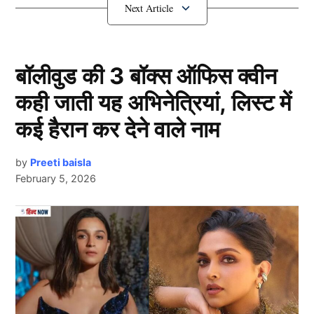
इन दो दिग्गजों की हुई भिड़ंत
बॉलीवुड की 3 बॉक्स ऑफिस क्वीन
कही जाती यह अभिनेत्रियां, लिस्ट में
कई हैरान कर देने वाले नाम
by
Preeti baisla
February 5, 2026
Ind Vs Pak
Next Article
आपको बता दें कि भारत चैंपियंस ट्रॉफी 2025 (Champions
Trophy) के अपने सभी मुकाबले दुबई में खेलेगा। इसी मैदान पर
रविवार को इंटरनेशनल लीग टी20 का फाइनल खेला गया था।
डेसर्ट वाइपर्स और दुबई कैपिटल्स के बीच खेले गए खिताबी मुकाबले