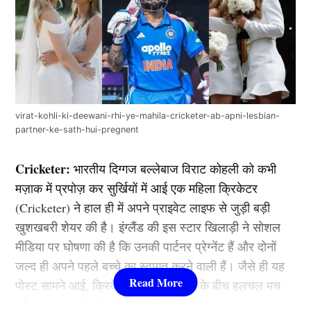
virat-kohli-ki-deewani-rhi-ye-mahila-cricketer-ab-apni-lesbian-
partner-ke-sath-hui-pregnent
Cricketer:
भारतीय दिग्गज बल्लेबाज विराट कोहली को कभी
मज़ाक में प्रपोज़ कर सुर्खियों में आई एक महिला क्रिकेटर
(Cricketer) ने हाल ही में अपने प्राइवेट लाइफ से जुड़ी बड़ी
खुशखबरी शेयर की है। इंग्लैंड की इस स्टार खिलाड़ी ने सोशल
मीडिया पर घोषणा की है कि उनकी पार्टनर प्रेग्नेंट हैं और दोनों
जल्द ही अपने पहले बच्चे का स्वागत करने वाली हैं। जैसे ही यह
पोस्ट सामने आई, क्रिकेट जगत और फैन्स के बीच हलचल मच
गई। आइए जानते है कौन है ये महिला क्रिकेटर……