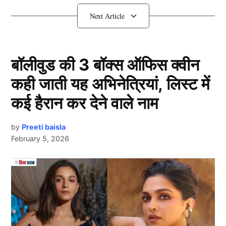
विराट कोहली की दीवानी महिला Cricketer
हुई प्रेग्नेंट
बॉलीवुड की 3 बॉक्स ऑफिस क्वीन
कही जाती यह अभिनेत्रियां, लिस्ट में
कई हैरान कर देने वाले नाम
by
Preeti baisla
February 5, 2026
Cricketer
Next Article
दरअसल, इंग्लैंड की मशहूर महिला क्रिकेटर (Cricketer) डेनिएल
वायट (Danni Wyatt-Hodge) एक बार फिर सुर्खियों में आ गई