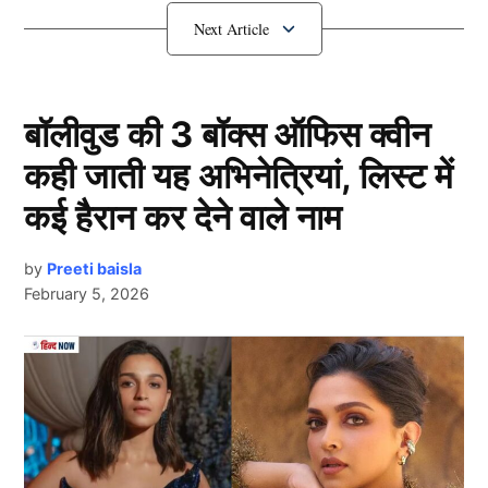
विराट कोहली लेंगे सन्यांस
बॉलीवुड की 3 बॉक्स ऑफिस क्वीन
कही जाती यह अभिनेत्रियां, लिस्ट में
कई हैरान कर देने वाले नाम
by
Preeti baisla
February 5, 2026
Virat Kohli
विराट कोहली
(Virat Kohli)
भारतीय क्रिकेट इतिहास के सबसे
Next Article
सफल बल्लेबाजों में से एक हैं। यही वजह की न्यूजीलैंड और
बांग्लादेश के खिलाफ लगातार खराब प्रदर्शन के बावजूद उन्हें
ऑस्ट्रेलिया दौरे के लिए टीम इंडिया में जगह दी गई है। हालांकि,