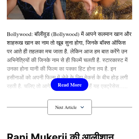
इसी बीच बताया जा रहा है कि कोहली का यह ऑस्ट्रेलिया दौरा
उनके करियर का आखिरी इंटरनेशनल मैच होगा और इसके पीछे 2
मुख्य वजहें बताई जा रही हैं।
Bollywood:
बॉलीवुड (
Bollywood)
में आपने सलमान खान और
यह भी पढ़ें
:
पुणे टेस्ट में इन 3 गुनहगारों को माफ नहीं करेंगे गौतम
शाहरूख खान का नाम तो खूब सुना होगा, जिनके बॉक्स ऑफिस
गंभीर, मुंबई मैच से पहले टीम इंडिया से निकाला बाहर
पर आते ही तहलका मच जाता है. लेकिन आज हम बात करेंगे उन
अभिनेत्रियों की जिनके नाम से ही फिल्में चलती है. स्टारकास्ट में
पहली वजह:
उनका होना यानी की फिल्म का पक्का हिट होना तय है. इन
हसीनाओं को अपनी फिल्म में लेने के लिए मेकर्स के बीच होड़ लगी
रहती है. चलिए तो आगे जानते हैं कौन-कौन हैं यह एक्ट्रेसेस…..
कौन हैं
Bollywood की यह हसीनाएं?
1.दीपिका पादुकोण ( Deepika
Padukone)
Rani Mukerji की आलीशान