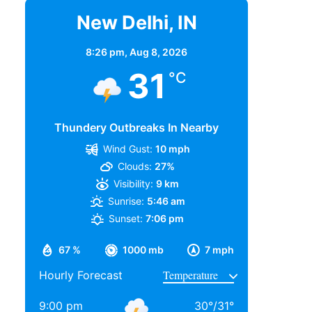
New Delhi, IN
8:26 pm,
Aug 8, 2026
31
°C
Thundery Outbreaks In Nearby
Wind Gust:
10 mph
Clouds:
27%
Visibility:
9 km
Sunrise:
5:46 am
Sunset:
7:06 pm
67 %
1000 mb
7 mph
Hourly Forecast
9:00 pm
30
°
/
31
°