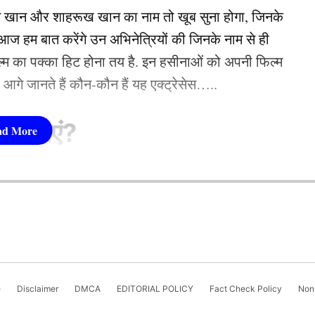
न खान और शाहरूख खान का नाम तो खूब सुना होगा, जिनके
ic.twitter.com/RGfENDYvFP
 हम बात करेंगे उन अभिनेत्रियों की जिनके नाम से ही
फिल्म का पक्का हिट होना तय है. इन हसीनाओं को अपनी फिल्म
2025
तो आगे जानते हैं कौन-कौन हैं यह एक्ट्रेसेस…..
कारियों ने सभी 10 कप्तानों के साथ बैठक की। जिसमें
सीनाएं?
ार संहिता में किए गए बदलाव अहम हैं। जो इस सीजन से
pika Padukone)
पर किसी भी तरह के खराब व्यवहार या गलत हरकत पर मैच
ियों को डिमेरिट प्वाइंट भी मिलेंगे। जो प्रतिबंध का कारण
 शामिल हैं. एक्ट्रेस को बॉक्स ऑफिस की सुपरस्टार कही
ै. एक्ट्रेस ने अपने करियर की शुरूआत ‘ओम शांति ओम’
नहीं देखा. दीपिका अब तक ‘ये जवानी है दीवानी’, ‘चेन्नई
 करेंगे निर्णय
e
Disclaimer
DMCA
EDITORIAL POLICY
Fact Check Policy
Non-
जैसी कई ब्लॉकबस्टर फिल्में दे चुकी हैं. उनकी लोकप्रिय