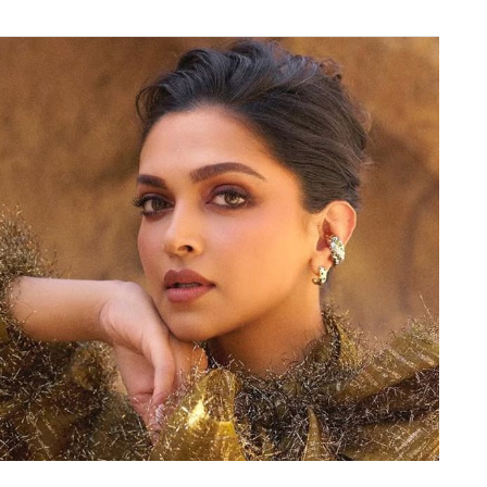
रुआत से पहले बीसीसीआई ने बड़ा बदलाव करते हुए डिमेरिट
सीधा प्रतिबंध नहीं लगेगा, बल्कि अंतरराष्ट्रीय क्रिकेट
ी।
 नहीं रहेगा। बल्कि इसमें खिलाड़ी, कोचिंग स्टाफ और पूरी
ं पर 5 मैचों तक का प्रतिबंध लग सकता है।
डिमेरिट पॉइंट
(Cricbuzz).