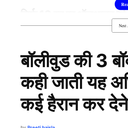
सिर्फ 18 रन पर ऑलआउट हुई
बॉलीवुड की 3 ब
कही जाती यह अभिन
कई हैरान कर देने
by
Preeti baisla