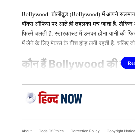
Bollywood:
बॉलीवुड (
Bollywood)
में आपने सलमा
बारबाडोस (Barbados) के बाएँ हाथ के स्विंग गेंदबाज प
बॉक्स ऑफिस पर आते ही तहलका मच जाता है. लेकिन आज
हुए मात्र 11 रन देकर 7 विकेट चटकाए और वेस्टइंडी
फिल्में चलती है. स्टारकास्ट में उनका होना यानी की 
में लेने के लिए मेकर्स के बीच होड़ लगी रहती है. चलिए 
पेड्रो कोलिन्स (Pedro Collins) के साथी तेज गेंदबा
चटकाए, जिससे वेस्टइंडीज अंडर-19 टीम की मुश्किलें ब
कौन हैं
Bollywood की यह ह
यह भी पढ़ें-
चहल ही नहीं, इन 3 क्रिकेटर्स ने भी तलाक 
1.दीपिका पादुकोण ( Dee
बारबाडोस ने 8 विकेट से दर्
लिस्ट में पहला नाम अभिनेत्री दीपिका पादुकोण का नाम
जाता है. दीपिका ने इंडस्ट्री को कई हिट फिल्में दी ह
(2007) से की थी. इसके बाद उन्होंने कभी पीछे मुड़ कर 
About
Code Of Ethics
Correction Policy
Copyright Notic