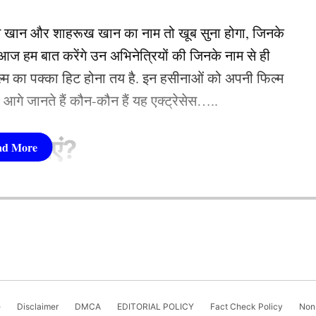
न खान और शाहरूख खान का नाम तो खूब सुना होगा, जिनके
ेड्रो कोलिन्स (Pedro Collins) ने तूफानी प्रदर्शन करते
 हम बात करेंगे उन अभिनेत्रियों की जिनके नाम से ही
ज की युवा बल्लेबाजी क्रम को तहस-नहस कर दिया।
फिल्म का पक्का हिट होना तय है. इन हसीनाओं को अपनी फिल्म
तो आगे जानते हैं कौन-कौन हैं यह एक्ट्रेसेस…..
ज फिडेल एडवर्ड्स (Fidel Edwards) ने 4 रन देकर 2 विकेट
ढ़ गईं। डैरेन स्मिथ ने भी एक विकेट लिया।
सीनाएं?
के बाद सोचा था सुसाइड, दूसरे का किस्सा रुला देगा
pika Padukone)
ज की आरामदायक जीत
 शामिल हैं. एक्ट्रेस को बॉक्स ऑफिस की सुपरस्टार कही
ै. एक्ट्रेस ने अपने करियर की शुरूआत ‘ओम शांति ओम’
नहीं देखा. दीपिका अब तक ‘ये जवानी है दीवानी’, ‘चेन्नई
e
Disclaimer
DMCA
EDITORIAL POLICY
Fact Check Policy
Non-