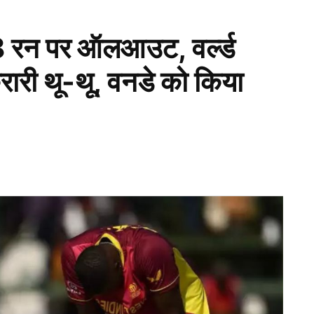
न पर ऑलआउट, वर्ल्ड
करारी थू-थू, वनडे को किया