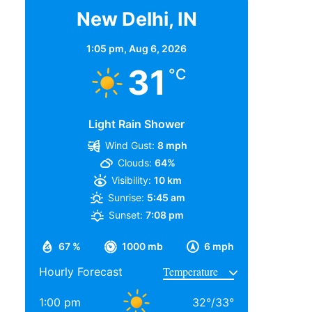
New Delhi, IN
1:05 pm,
Aug 6, 2026
31
°C
Light Rain Shower
Wind Gust:
8 mph
Clouds:
64%
Visibility:
10 km
Sunrise:
5:45 am
Sunset:
7:08 pm
67 %
1000 mb
6 mph
Hourly Forecast
1:00 pm
32
°
/
33
°