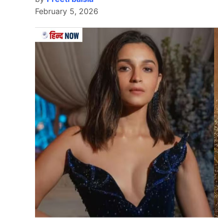
February 5, 2026
वेस्टइंडीज़ (West Indies) जैसी
टीम
केवल 18 रन पर स
ट्विस्ट है। दरअसल यह वेस्टइंडीज की राष्ट्रीय टीम न
यह मैच लिस्ट ए क्रिकेट में बल्लेबाजी के हिसाब से श
टीम 17 अक्टूबर, 2007 को ब्लेयरमोंट, गुयाना में वेस
जहां बारबाडोस ने वेस्ट इंडीज़ अंडर-19 टीम को 50 ओव
केवल दो बल्लेबाज़ ही दोहरे अंक तक पहुँच पाए, जिनमें
सर्वाधिक 6 रन अतिरिक्त के रूप में आए।
कोलिन्स की घातक गेंदबाजी