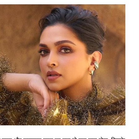
रान के. श्रीकांत ने कहा कि मौजूदा फॉर्म और टीम
र ऑस्ट्रेलिया (India vs Australia) सेमीफाइनल में
ं से ऑस्ट्रेलिया को उन्होंने भारत का सबसे बड़ा और करीबी
एमएस धोनी ने बता दिया सच
ड़ी
tralia) टीम की सबसे बड़ी ताकत उसकी आक्रामक बल्लेबाजी
 मार्श, टिम डेविड, ग्लेन मैक्सवेल और कैमरून ग्रीन जैसे
पांच में से कोई भी दो बल्लेबाज क्रीज पर टिक गए, तो
 सकती है। ऐसे में 200 रन या उससे ज्यादा का स्कोर