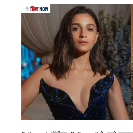
दअरसल, क्रिकट शो Cheeky Cheeka पर बातचीत के दौ
संतुलन को देखते हुए भारत, इंग्लैंड, साउथ अफ्रीका औ
पहुंचने की सबसे प्रबल दावेदार टीमें हैं। हालांकि इनमे
प्रतिद्वंद्वी बताया।
यह भी पढ़ें:
रोहित-विराट खेलेंगे 2027 World Cup ? 
ऑस्ट्रेलिया की ताकत ये खिला
श्रीकांत के मुताबिक, ऑस्ट्रेलियाई (India vs Aus
और ऑलराउंडर्स हैं। उन्होंने कहा कि ट्रेविस हेड, मिचेल
खिलाड़ी किसी भी मैच का पासा पलट सकते हैं। अगर इन 
ऑस्ट्रेलिया की बल्लेबाजी भारत जैसी ही घातक नजर आ