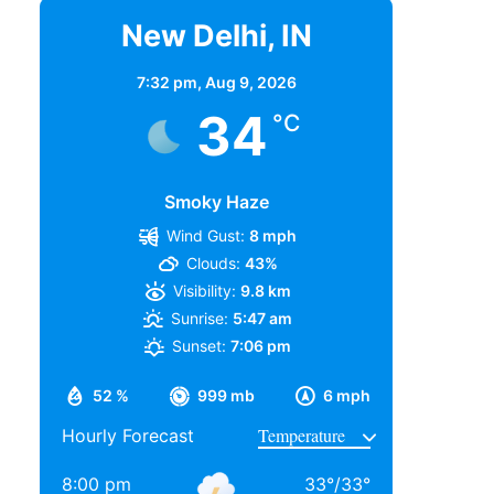
New Delhi, IN
7:32 pm,
Aug 9, 2026
34
°C
Smoky Haze
Wind Gust:
8 mph
Clouds:
43%
Visibility:
9.8 km
Sunrise:
5:47 am
Sunset:
7:06 pm
52 %
999 mb
6 mph
Hourly Forecast
8:00 pm
33
°
/
33
°