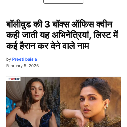
Harmanpreet Kaur का ऐतिहासिक
कारनामा
बॉलीवुड की 3 बॉक्स ऑफिस क्वीन
कही जाती यह अभिनेत्रियां, लिस्ट में
कई हैरान कर देने वाले नाम
by
Preeti baisla
February 5, 2026
Harmanpreet Kaur
Next Article
दरअसल, मुंबई इंडियंस वूमेन और गुजरात जायंट्स वूमेन के बीच
खेले गए इस मैच में एमआई की कप्तान हरमनप्रीत कौर
(Harmanpreet Kaur) ने 165.12 की स्ट्राइक रेट से बल्लेबाजी
करते हुए 7 चौके और 2 शानदार छक्के जड़े। उनकी इस