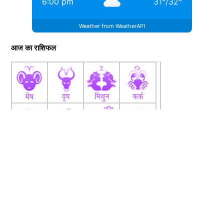
6:00 pm
31
°
/
32
°
Weather from WeatherAPI
आज का राशिफल