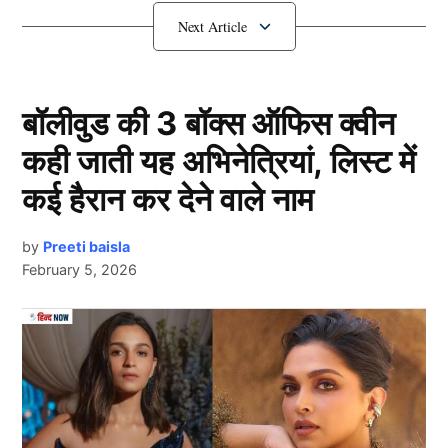
पारी ने सबका ध्यान अपनी ओर खींच लिया हैं। जिसमें उन्होंने
जबरदस्त बल्लेबाजी करते हुए दोहरा शतक जड़ दिया हैं।
Yashasvi Jaiswal ने जड़ा दोहरा शतक
बॉलीवुड की 3 बॉक्स ऑफिस क्वीन
कही जाती यह अभिनेत्रियां, लिस्ट में
कई हैरान कर देने वाले नाम
by
Preeti baisla
February 5, 2026
Yashasvi Jaiswal
Next Article
दरअसल हम जायसवाल की जिस पारी के बारे में बात कर रहे है वो
घरेलू क्रिकेट में दिलीप ट्रॉफी की हैं। इस मैच में युवा बल्लेबाज ने