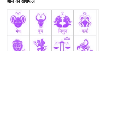
आज का राशिफल
fb
Tw
tw