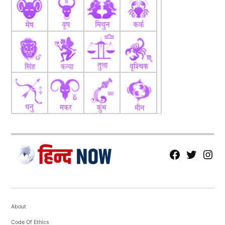
fb
Tw
tw
About
Code Of Ethics