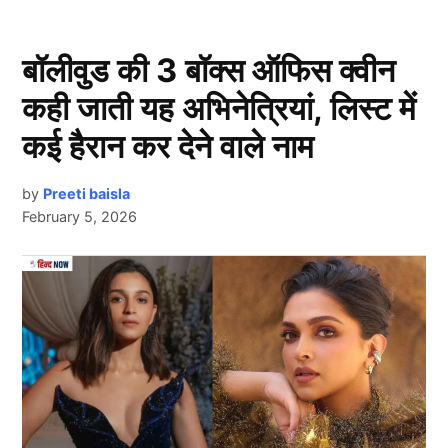
बॉलीवुड की 3 बॉक्स ऑफिस क्वीन
कही जाती यह अभिनेत्रियां, लिस्ट में
कई हैरान कर देने वाले नाम
by
Preeti baisla
February 5, 2026
Yashasvi Jaiswal
Next Article
आपको बता दें, यशस्वी जायसवाल (Yashasvi Jaiswal) की
कमाई के कई बड़े स्रोत हैं। जिसमें सबसे पहला और अहम है
बीसीसीआई कॉन्ट्रैक्ट। फिलहाल जायसवाल बीसीसीआई के
सेंट्रल कॉन्ट्रैक्ट में शामिल हैं, जिससे उन्हें सालाना अच्छी-खासी
रकम मिलती है। इसके अलावा टेस्ट, वनडे और टी20 मैच फीस भी