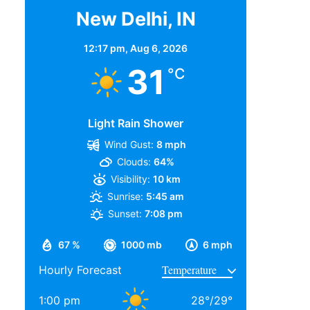
New Delhi, IN
12:17 pm,
Aug 6, 2026
31
°C
Light Rain Shower
Wind Gust:
8 mph
Clouds:
64%
Visibility:
10 km
Sunrise:
5:45 am
Sunset:
7:08 pm
67 %
1000 mb
6 mph
Hourly Forecast
1:00 pm
28
°
/
29
°