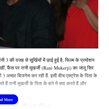
. वहीं, साल 2013 में आई रोमांटिक फिल्म ‘आशिकी 2’ .
ें साहसिक निर्णय लेकर समाज में बिना शादी के भी माता-
od)
की टॉप एक्ट्रेस बन गई. अब तक शक्ति कपूर की
म यह दर्शाते हैं कि परिवार की अवधारणा केवल शादी तक
ारी पर आधारित हो सकती है।
 खूबसूरत? इन 3 बॉलीवुड एक्ट्रेसेस की बेटियों ने लूटी
क्रिकेटर्स, बीवी को छोड़ रचाई दूसरी-तीसरी शादी
r
Hardik Pandya
Joe Root
Vinod Kambli
ukone
ी 3 की वजह से सुर्खियों में छाई हुई है. फिल्म के प्रमोशन
वहीं, फैंस पर रानी मुखर्जी (Rani Mukerji) का जादू सिर
ानी 3 अच्छा बिजनेस कर रही हैं. इसी बीच एक्ट्रेस के पिता के
हैं रानी मुखर्जी के पिता के बारे में क्या करते हैं और
rience covering politics, entertainment, and sports. She
 sharp and engaging stories that connect with...
More by
 कितनी संपत्ति?