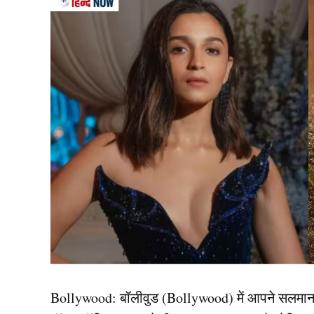
Cricketers
1. हार्दिक पांड्या (Hardik
भारतीय क्रिकेट टीम के ऑलराउंडर
हार्दिक पांड्या
(Cri
साथ सगाई की। उसी दौरान उन्होंने घोषणा की कि वे जल्द
अगस्त्य का जन्म हुआ। हार्दिक और नतासा ने बाद मे
यह संदेश देती है कि जिम्मेदारी, प्यार और परिवार की 
दोनों का तलाक हो गया।
यह भी पढ़ें:
विराट-रोहित अक्टूबर में ऑस्ट्रेलिया से भ
शेड्यूल
Bollywood:
बॉलीवुड (
Bollywood)
में आपने सलमा
2. जो रूट (Joe Root)