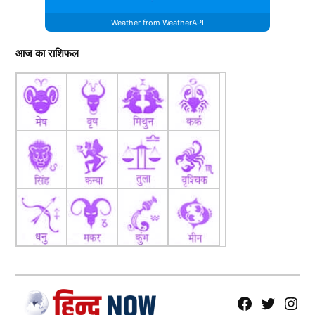
Weather from WeatherAPI
आज का राशिफल
fb
Tw
tw