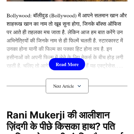
की वेबसाइट पर जहीर खान का नाम रजिस्टर है, जिसे देखकर
Bollywood:
बॉलीवुड (
Bollywood)
में आपने सलमान खान और
अटकलें लगाई जा रही हैं कि जहीर ने पाकिस्तान के लिए क्रिकेट
शाहरूख खान का नाम तो खूब सुना होगा, जिनके बॉक्स ऑफिस
खेलना शुरू कर दिया है। आइये आपको इस मामले की विस्तार से
पर आते ही तहलका मच जाता है. लेकिन आज हम बात करेंगे उन
जानकारी देते हैं।
अभिनेत्रियों की जिनके नाम से ही फिल्में चलती है. स्टारकास्ट में
उनका होना यानी की फिल्म का पक्का हिट होना तय है. इन
यह भी पढ़ें:
एक भी वनडे मैच खेलने लायक नहीं थे ये 2 फ्लॉप
हसीनाओं को अपनी फिल्म में लेने के लिए मेकर्स के बीच होड़ लगी
खिलाड़ी, लेकिन गंभीर की वजह से खेल गए पूरी सीरीज़
रहती है. चलिए तो आगे जानते हैं कौन-कौन हैं यह एक्ट्रेसेस…..
क्या है पूरा मामला?
कौन हैं
Bollywood की यह हसीनाएं?
1.दीपिका पादुकोण ( Deepika
Padukone)
Rani Mukerji की आलीशान
ज़िंदगी के पीछे किसका हाथ? पति
लिस्ट में पहला नाम अभिनेत्री दीपिका पादुकोण का नाम शामिल हैं.