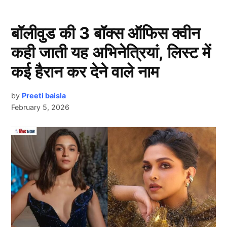
Zaheer Khan ने बदला मन
बॉलीवुड की 3 बॉक्स ऑफिस क्वीन
कही जाती यह अभिनेत्रियां, लिस्ट में
कई हैरान कर देने वाले नाम
by
Preeti baisla
February 5, 2026
Next Article
Zaheer Khan
दरअसल, इंटरनेट पर वायरल एक खबर के अनुसार जहीर खान
(Zaheer Khan) ने पाकिस्तान के लिए क्रिकेट खेलना शुरू कर
दिया है। इस दावे का आधार पाकिस्तान क्रिकेट बोर्ड है। पीसीबी