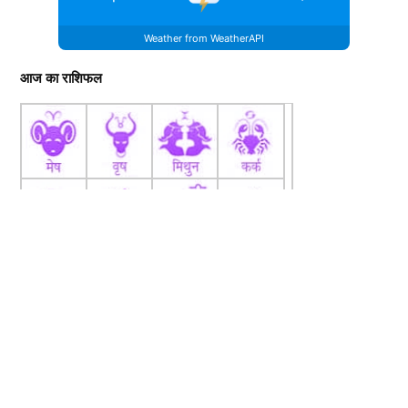
Weather from WeatherAPI
आज का राशिफल
fb
Tw
tw