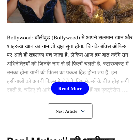
कर ली।
हालांकि
, उनकी शादी ज्यादा दिन नहीं चल सकी और
साल 2004 में उनका तलाक हो गया।
2.शर्मिला टैगोर
Bollywood:
बॉलीवुड (
Bollywood)
में आपने सलमान खान और
शाहरूख खान का नाम तो खूब सुना होगा, जिनके बॉक्स ऑफिस
पर आते ही तहलका मच जाता है. लेकिन आज हम बात करेंगे उन
अभिनेत्रियों की जिनके नाम से ही फिल्में चलती है. स्टारकास्ट में
मशहूर और दिग्गज क्रिकेटर मंसूर अली खान पटौदी और एक्ट्रेस
उनका होना यानी की फिल्म का पक्का हिट होना तय है. इन
(Bollywood Actress) शर्मिला टैगोर की प्रेम कहानी हमेशा चर्चा
हसीनाओं को अपनी फिल्म में लेने के लिए मेकर्स के बीच होड़ लगी
में रही। उनकी प्रेम कहानी के किस्से आज भी सुने जा सकते हैं।
रहती है. चलिए तो आगे जानते हैं कौन-कौन हैं यह एक्ट्रेसेस…..
शर्मिला टैगोर ने मंसूर अली खान पटौदी से शादी करने के लिए
इस्लाम धर्म अपना लिया था।
कौन हैं
Bollywood की यह हसीनाएं?
3.करीना कपूर
1.दीपिका पादुकोण ( Deepika
Padukone)