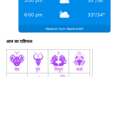
3:00 pm
35
°
/
36
°
6:00 pm
33
°
/
34
°
Weather from WeatherAPI
आज का राशिफल