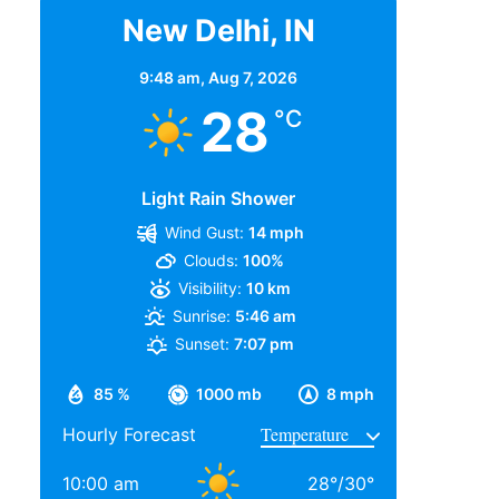
New Delhi, IN
9:48 am,
Aug 7, 2026
28
°C
Light Rain Shower
Wind Gust:
14 mph
Clouds:
100%
Visibility:
10 km
Sunrise:
5:46 am
Sunset:
7:07 pm
85 %
1000 mb
8 mph
Hourly Forecast
10:00 am
28
°
/
30
°