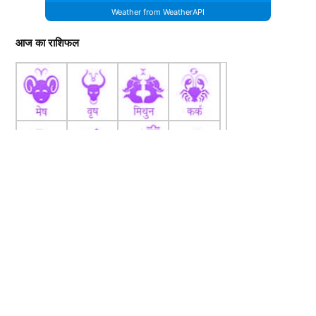
दुर्लभ बीमारी है।
Weather from WeatherAPI
आज का राशिफल
यह भी पढ़ें :
नहीं कम हो रही टीम इंडिया की आफत, मैच फिक्सिंग
में पकड़ा गया भारतीय खिलाड़ी, लगा 5 साल का बैन
TAGGED:
Atul Parchure
Bollywood celebs
Film Industry
Pankaj Udhas
Rituraj Singh
Sharda Sinha
singer
suhani bhatnagar
YASH SHARMA
Hindi Content Writer
मेरा नाम यश शर्मा है। मूलतः मैं राजस्थान के झालावाड़ जिले के भवानीमंडी
fb
Tw
tw
क़स्बे...
More by Yash Sharma