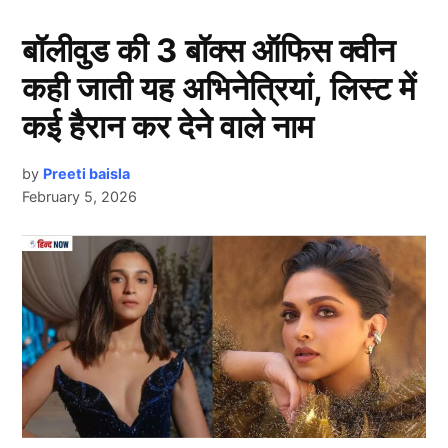
जाता है। आइए आपको बताते हैं की इस साल 2024 में कौन-कौन
से सेलेब्स (Bollywood Celebs) सदमे में दुनिया छोड़कर चले
बॉलीवुड की 3 बॉक्स ऑफिस क्वीन
गए।
कही जाती यह अभिनेत्रियां, लिस्ट में
1. पंकज उदास
कई हैरान कर देने वाले नाम
by
Preeti baisla
February 5, 2026
Next Article
साल की शुरुआत में ही म्यूजिक इंडस्ट्री (Bollywood Celebs)