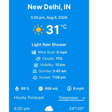
New Delhi, IN
5:02 pm,
Aug 6, 2026
31
°C
Light Rain Shower
Wind Gust:
9 mph
Clouds:
70%
Visibility:
10 km
Sunrise:
5:45 am
Sunset:
7:08 pm
69 %
998 mb
6 mph
Hourly Forecast
6:00 pm
29
°
/
30
°