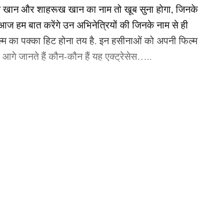
िक करें
न खान और शाहरूख खान का नाम तो खूब सुना होगा, जिनके
 हम बात करेंगे उन अभिनेत्रियों की जिनके नाम से ही
na Kapoor Khan
Kurbaan
Saif Ali Khan
फिल्म का पक्का हिट होना तय है. इन हसीनाओं को अपनी फिल्म
तो आगे जानते हैं कौन-कौन हैं यह एक्ट्रेसेस…..
an
सीनाएं?
pika Padukone)
 with extensive experience in the media industry.
ls, she possesses a profound understanding of
 शामिल हैं. एक्ट्रेस को बॉक्स ऑफिस की सुपरस्टार कही
ै. एक्ट्रेस ने अपने करियर की शुरूआत ‘ओम शांति ओम’
नहीं देखा. दीपिका अब तक ‘ये जवानी है दीवानी’, ‘चेन्नई
e
Disclaimer
DMCA
EDITORIAL POLICY
Fact Check Policy
Non-
जैसी कई ब्लॉकबस्टर फिल्में दे चुकी हैं. उनकी लोकप्रिय