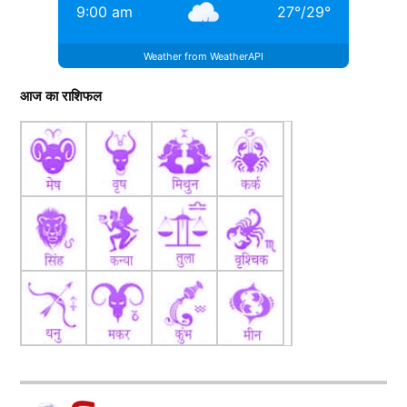
9:00 am
27
°
/
29
°
Weather from WeatherAPI
आज का राशिफल