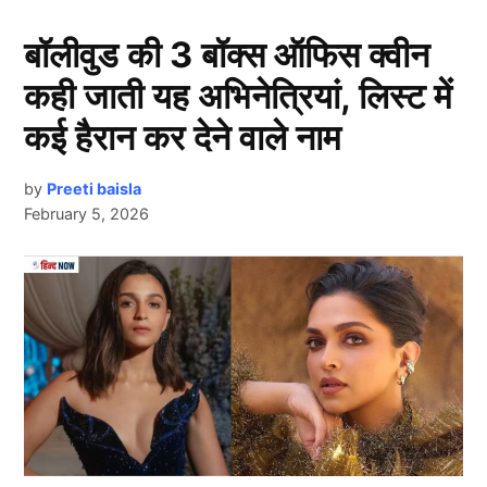
जिंदगी से जुड़े एक ऐसे ही किस्से के बारे में बताने जा रहे हैं जब
एक्टर ने कहा था कि उन्हें भारत में रहने से डर लगता है।
बॉलीवुड की 3 बॉक्स ऑफिस क्वीन
कही जाती यह अभिनेत्रियां, लिस्ट में
Aamir Khan को भारत में रहने से लगता है
डर
कई हैरान कर देने वाले नाम
by
Preeti baisla
February 5, 2026
Next Article
Aamir Khan
देश में जब असहिष्णुता के मुद्दे पर बहस छिड़ी थी तो इसमें बॉलीवुड