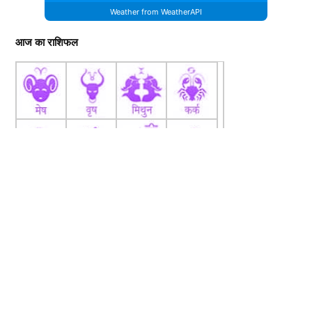
Weather from WeatherAPI
आज का राशिफल
fb
Tw
tw