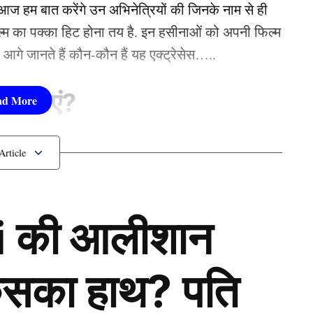
ई नहीं कर सकता – Abhishek
 हम बात करेंगे उन अभिनेत्रियों की जिनके नाम से ही
फिल्म का पक्का हिट होना तय है. इन हसीनाओं को अपनी फिल्म
तो आगे जानते हैं कौन-कौन हैं यह एक्ट्रेसेस…..
सीनाएं?
pika Padukone)
 शामिल हैं. एक्ट्रेस को बॉक्स ऑफिस की सुपरस्टार कही
 की आलीशान
ै. एक्ट्रेस ने अपने करियर की शुरूआत ‘ओम शांति ओम’
नहीं देखा. दीपिका अब तक ‘ये जवानी है दीवानी’, ‘चेन्नई
जैसी कई ब्लॉकबस्टर फिल्में दे चुकी हैं. उनकी लोकप्रिय
 किसका हाथ? पति
‘कल्कि 2898 AD’ भी शामिल है.