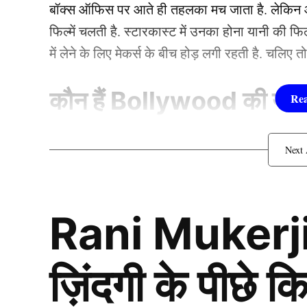
महिलाएं जो करती हैं वो को
बॉक्स ऑफिस पर आते ही तहलका मच जाता है. लेकिन आज
Bachchan
फिल्में चलती है. स्टारकास्ट में उनका होना यानी की 
में लेने के लिए मेकर्स के बीच होड़ लगी रहती है. चलिए 
कौन हैं
Bollywood की यह ह
1.दीपिका पादुकोण ( Dee
लिस्ट में पहला नाम अभिनेत्री दीपिका पादुकोण का नाम
Rani Mukerji
जाता है. दीपिका ने इंडस्ट्री को कई हिट फिल्में दी ह
(2007) से की थी. इसके बाद उन्होंने कभी पीछे मुड़ कर 
एक्सप्रेस’, ‘पद्मावत’, ‘बाजीराव मस्तानी’, और ‘पिकू’ 
ज़िंदगी के पीछे
फिल्मों में ‘कॉकटेल’, ‘छपाक’, ‘पठान’, ‘जवान’ और 