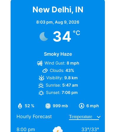
New Delhi, IN
8:03 pm,
Aug 9, 2026
34
°C
Smoky Haze
Wind Gust:
8 mph
Clouds:
43%
Visibility:
9.8 km
Sunrise:
5:47 am
Sunset:
7:06 pm
52 %
999 mb
6 mph
Hourly Forecast
8:00 pm
33
°
/
33
°