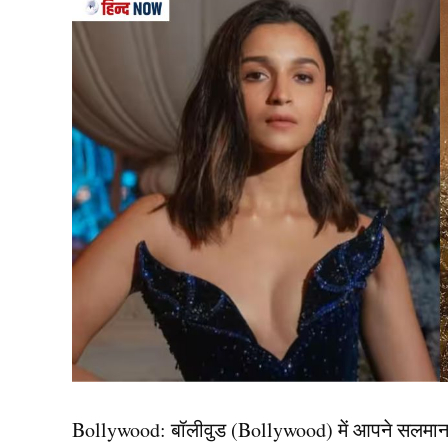
Abhishek Bachchan
एक इंटरव्यू के दौरान बात करते हुए अभिषेक बच्चन (
का बलिदान करती हैं और एक पिता परिवार के लिए कमाता है।
बाहर जाने और फिल्में बनाने का मौका मिलता है लेकिन मुझ
इसके लिए उन्हें बहुत धन्यवाद देता हूं लेकिन मुझे नहीं 
वे आपको तीसरे व्यक्ति के रूप में नहीं देखते हैं, वे आपक
(Abhishek Bachchan) ने याद किया कि कैसे उनकी मां 
था। एक्टर ने कहा, ‘जब मैं पैदा हुआ तो मेरी मां ने एक्
चाहती थीं। हमे कभी पिता के आसपास न होने की कमी मह
में आप रात को घर आते हैं।’
Bollywood:
बॉलीवुड (
Bollywood)
में आपने सलमा