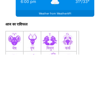
6:00 pm
31
°
/
33
°
Weather from WeatherAPI
आज का राशिफल