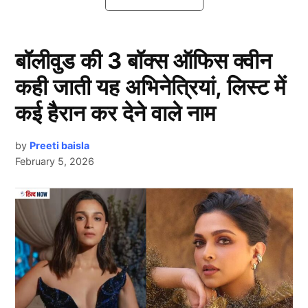
वहीं फैंस भी तरह-तरह की बातें करने से कहा बाज आते हैं। जब
दोनों के तलाक की खबरें आई थी तो लोग ये भी कह रहे थे तलाक
के बदले ऐश्वर्या राय (Aishwarya Rai) अभिषेक से तगड़ी
बॉलीवुड की 3 बॉक्स ऑफिस क्वीन
एलिमनी की डिमांड करेंगी।
कही जाती यह अभिनेत्रियां, लिस्ट में
करोड़ों की मालिकन हैं Aishwarya Rai
कई हैरान कर देने वाले नाम
by
Preeti baisla
February 5, 2026
Next Article
Aishwarya Rai