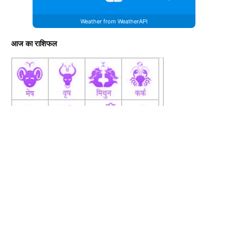
Weather from WeatherAPI
आज का राशिफल
fb
Tw
tw