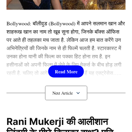
Bollywood:
बॉलीवुड (
Bollywood)
में आपने सलमान खान और
शाहरूख खान का नाम तो खूब सुना होगा, जिनके बॉक्स ऑफिस
पर आते ही तहलका मच जाता है. लेकिन आज हम बात करेंगे उन
अभिनेत्रियों की जिनके नाम से ही फिल्में चलती है. स्टारकास्ट में
उनका होना यानी की फिल्म का पक्का हिट होना तय है. इन
हसीनाओं को अपनी फिल्म में लेने के लिए मेकर्स के बीच होड़ लगी
रहती है. चलिए तो आगे जानते हैं कौन-कौन हैं यह एक्ट्रेसेस…..
कौन हैं
Bollywood की यह हसीनाएं?
A post shared by Jay Shetty (@jayshetty)
1.दीपिका पादुकोण ( Deepika
आलिया भट्ट (Alia Bhatt) अपने फैंस के साथ अपनी परेशानियों
Padukone)
Rani Mukerji की आलीशान
से लेकर खुशियों तक को शेयर करती हैं। इस बार उन्होंने अपनी