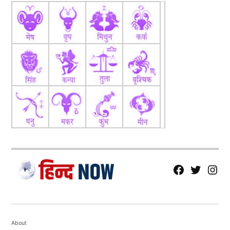
fb
Tw
tw
About