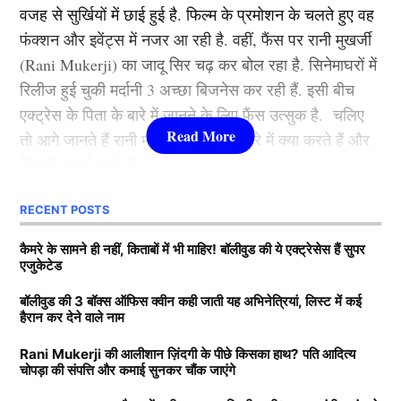
वजह से सुर्खियों में छाई हुई है. फिल्म के प्रमोशन के चलते हुए वह
कभी रूकी ही नहीं. गंगुबाई, आर आर आर, राजी, ब्रह्मास्त्र जैसी
फंक्शन और इवेंट्स में नजर आ रही है. वहीं, फैंस पर रानी मुखर्जी
फिल्मों से आलिया भट्ट बॉलीवुड की क्वीन बन बैठी. माना जाता है
(Rani Mukerji) का जादू सिर चढ़ कर बोल रहा है. सिनेमाघरों में
कि जिस भी फिल्म से आलिया भट्टा का नाम जुड़ता है उसका हिट
रिलीज हुई चुकी मर्दानी 3 अच्छा बिजनेस कर रही हैं. इसी बीच
होना तय है.
एक्ट्रेस के पिता के बारे में जानने के लिए फैंस उत्सुक है. चलिए
तो आगे जानते हैं रानी मुखर्जी के पिता के बारे में क्या करते हैं और
3.श्रद्धा कपूर ( Shraddha Kapoor )
कितनी कमाई करते हैं.
लिस्ट में तीसरे नंबर पर शक्ति कपूर की बेटी श्रद्धा कपूर मौजूद है.
RECENT POSTS
Rani Mukerji के पति के पास कितनी
उन्होंने कई हिट फिल्में की है. खूबसूरती के साथ फैंस श्रद्धा को
View this post on Instagram
संपत्ति?
कैमरे के सामने ही नहीं, किताबों में भी माहिर! बॉलीवुड की ये एक्ट्रेसेस हैं सुपर
उनकी एक्टिंग की वजह से भी काफी पसंद करते हैं. उनकी
एजुकेटेड
मासूमियत और सादगी सभी को पसंद आती है. वहीं, श्रद्धा ने अपने
बता दें कि रानी मुखर्जी (Rani Mukerji) के पति का नाम आदित्य
बॉलीवुड की 3 बॉक्स ऑफिस क्वीन कही जाती यह अभिनेत्रियां, लिस्ट में कई
करियर की शुरूआत 2010 में ‘तीन पत्ती’ (Teen Patti) फ़िल्म से
हैरान कर देने वाले नाम
चोपड़ा है. वह करोड़ों की संपत्ति के मालिक हैं. मीडिया रिपोर्ट्स का
की थी. हालांकि, उनकी यह फिल्म बॉक्स ऑफिस पर कुछ खास
दावा है कि आदित्य के पास 7200-7500 करोड़ की संपत्ति है. रानी
कमाई नहीं कर पाई. वहीं, साल 2013 में आई रोमांटिक फिल्म
Rani Mukerji की आलीशान ज़िंदगी के पीछे किसका हाथ? पति आदित्य
चोपड़ा की संपत्ति और कमाई सुनकर चौंक जाएंगे
के मुखर्जी मशहूर फिल्म प्रोड्यूसर है. जिसकी बदौलत वह हर
‘आशिकी 2’ . जिसकी बदौलत श्रद्धा एक रात में बॉलीवुड
साल तगड़ी कमाई करते हैं. जानकारी के अनुसार आदित्य चोपड़ा