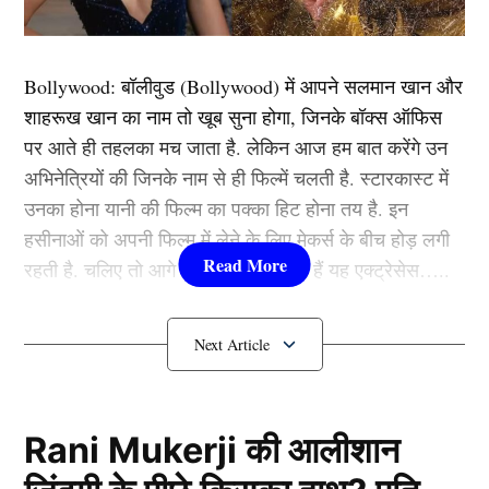
View this post on Instagram
Bollywood:
बॉलीवुड (
Bollywood)
में आपने सलमान खान और
शाहरूख खान का नाम तो खूब सुना होगा, जिनके बॉक्स ऑफिस
पर आते ही तहलका मच जाता है. लेकिन आज हम बात करेंगे उन
अभिनेत्रियों की जिनके नाम से ही फिल्में चलती है. स्टारकास्ट में
उनका होना यानी की फिल्म का पक्का हिट होना तय है. इन
हसीनाओं को अपनी फिल्म में लेने के लिए मेकर्स के बीच होड़ लगी
रहती है. चलिए तो आगे जानते हैं कौन-कौन हैं यह एक्ट्रेसेस…..
कौन हैं
Bollywood की यह हसीनाएं?
1.दीपिका पादुकोण ( Deepika
A post shared by Viral Bhayani (@viralbhayani)
Padukone)
Rani Mukerji की आलीशान