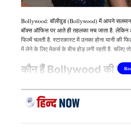
Bollywood:
बॉलीवुड (
Bollywood)
में आपने सलमा
बॉक्स ऑफिस पर आते ही तहलका मच जाता है. लेकिन आज
फिल्में चलती है. स्टारकास्ट में उनका होना यानी की 
में लेने के लिए मेकर्स के बीच होड़ लगी रहती है. चलिए 
कौन हैं
Bollywood की यह ह
1.दीपिका पादुकोण ( Dee
लिस्ट में पहला नाम अभिनेत्री दीपिका पादुकोण का नाम
Baaghi 4 Star
जाता है. दीपिका ने इंडस्ट्री को कई हिट फिल्में दी ह
(2007) से की थी. इसके बाद उन्होंने कभी पीछे मुड़ कर 