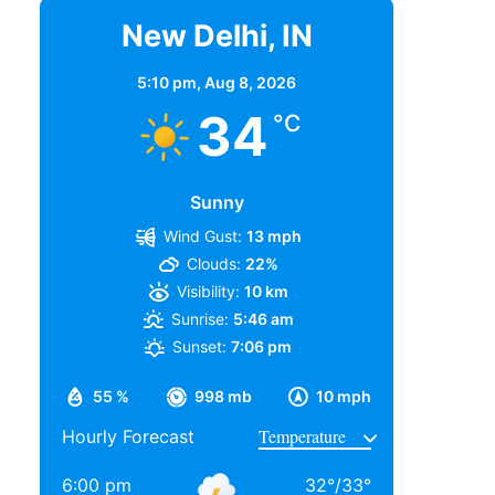
New Delhi, IN
5:10 pm,
Aug 8, 2026
34
°C
Sunny
Wind Gust:
13 mph
Clouds:
22%
Visibility:
10 km
Sunrise:
5:46 am
Sunset:
7:06 pm
55 %
998 mb
10 mph
Hourly Forecast
6:00 pm
32
°
/
33
°