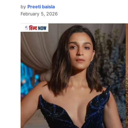
Also Read…
गौहर खान के घर गूंजे किलकारियां, दूसर
by
Preeti baisla
February 5, 2026
स्टार्टिंग में हुई इतनी कमाई
सैकैनिल्क के आंकड़ों के मुताबिक, ‘
बागी 4′ (Baaghi 4
हो चुके हैं. इसके साथ ही इसने एडवांस बुकिंग में 5.54 
के साथ इसकी प्री-सेल आय 8.47 करोड़ रुपये तक पहुंच ग
टाइगर श्रॉफ अभिनीत फिल्म के लिए सर्वश्रेष्ठ प्री-सेल्स म
अग्रिम बिक्री से पता चलता है कि यह 12-13 करोड़ 
जानें किसकी कितनी फीस?