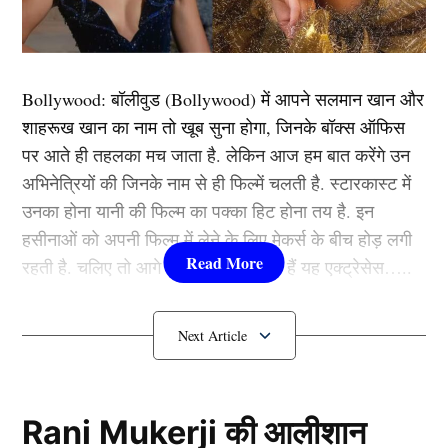
कहती हैं मुझे लगता है चाहत को इसके ऊपर क्रश है। इस पर
करण वीर मेहरा कहते हैं, ‘चाहत मैं सच में तुम्हें बहुत पसंद करता
हूं’।
Bollywood:
बॉलीवुड (
Bollywood)
में आपने सलमान खान और
शाहरूख खान का नाम तो खूब सुना होगा, जिनके बॉक्स ऑफिस
अविनाश और करण वीर के बीच तू-तू मैं-मैं
पर आते ही तहलका मच जाता है. लेकिन आज हम बात करेंगे उन
अभिनेत्रियों की जिनके नाम से ही फिल्में चलती है. स्टारकास्ट में
उनका होना यानी की फिल्म का पक्का हिट होना तय है. इन
हसीनाओं को अपनी फिल्म में लेने के लिए मेकर्स के बीच होड़ लगी
रहती है. चलिए तो आगे जानते हैं कौन-कौन हैं यह एक्ट्रेसेस…..
कौन हैं
Bollywood की यह हसीनाएं?
1.दीपिका पादुकोण ( Deepika
Bigg Boss 18
Padukone)
Rani Mukerji की आलीशान
चाहत के साथ प्यार भरी बातचीत के अलावा वीकेंड के वार में एक