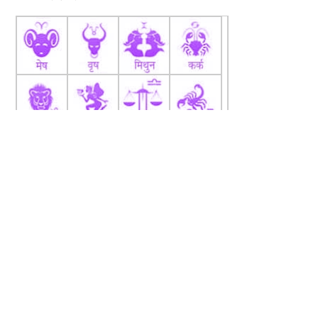
fb
Tw
tw