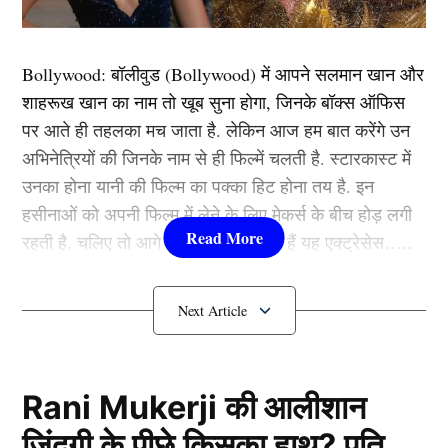
ट्रेचेनबर्ग को बुधवार को यानि 26 फरवरी की सुबह सेंट्रल पार्क
साउथ के एक लग्जरी अपार्टमेंट कॉम्प्लेक्स वन कोलंबस प्लेस में
Bollywood:
बॉलीवुड (
Bollywood)
में आपने सलमान खान और
पाया गया था। यह भी बताया गया कि हाल ही में उनका लिवर
शाहरूख खान का नाम तो खूब सुना होगा, जिनके बॉक्स ऑफिस
ट्रांसप्लांट हुआ था। पेज सिक्स ने कहा कि उनकी मौत (Actress
पर आते ही तहलका मच जाता है. लेकिन आज हम बात करेंगे उन
Demise) को संदिग्ध नहीं माना जा रहा है।
अभिनेत्रियों की जिनके नाम से ही फिल्में चलती है. स्टारकास्ट में
उनका होना यानी की फिल्म का पक्का हिट होना तय है. इन
स्वास्थ्य को लेकर फैंस ने पहले जताई थी चिंता
हसीनाओं को अपनी फिल्म में लेने के लिए मेकर्स के बीच होड़ लगी
रहती है. चलिए तो आगे जानते हैं कौन-कौन हैं यह एक्ट्रेसेस…..
कौन हैं
Bollywood की यह हसीनाएं?
1.दीपिका पादुकोण ( Deepika
Padukone)
Rani Mukerji की आलीशान
ज़िंदगी के पीछे किसका हाथ? पति