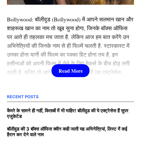
Bollywood:
बॉलीवुड (
Bollywood)
में आपने सलमान खान और
View this post on Instagram
शाहरूख खान का नाम तो खूब सुना होगा, जिनके बॉक्स ऑफिस
पर आते ही तहलका मच जाता है. लेकिन आज हम बात करेंगे उन
अभिनेत्रियों की जिनके नाम से ही फिल्में चलती है. स्टारकास्ट में
उनका होना यानी की फिल्म का पक्का हिट होना तय है. इन
हसीनाओं को अपनी फिल्म में लेने के लिए मेकर्स के बीच होड़ लगी
रहती है. चलिए तो आगे जानते हैं कौन-कौन हैं यह एक्ट्रेसेस…..
कौन हैं
Bollywood की यह हसीनाएं?
RECENT POSTS
1.दीपिका पादुकोण ( Deepika
कैमरे के सामने ही नहीं, किताबों में भी माहिर! बॉलीवुड की ये एक्ट्रेसेस हैं सुपर
एजुकेटेड
Padukone)
A post shared by @adityaroykapur
बॉलीवुड की 3 बॉक्स ऑफिस क्वीन कही जाती यह अभिनेत्रियां, लिस्ट में कई
हैरान कर देने वाले नाम
लिस्ट में पहला नाम अभिनेत्री दीपिका पादुकोण का नाम शामिल हैं.