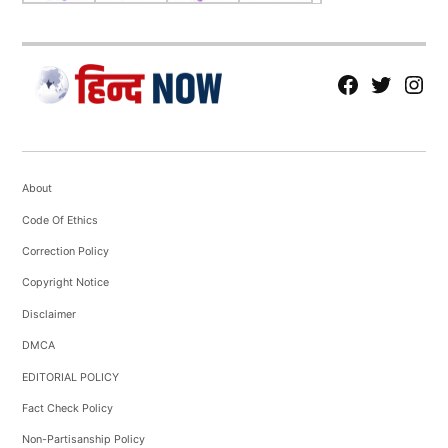
I'm a seasoned anchor, producer, and content writer with
extensive experience in the media industry. Having
collaborated with renowned national channels, she possesses a
fb
Tw
tw
profound understanding of crafting...
More by HN Staff 1
About
Code Of Ethics
Correction Policy
Copyright Notice
Disclaimer
DMCA
EDITORIAL POLICY
Fact Check Policy
Non-Partisanship Policy