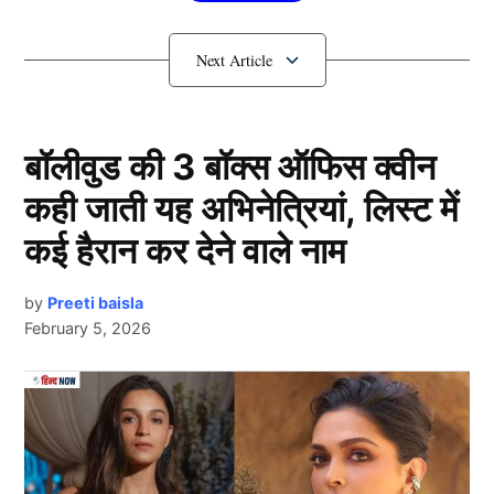
The Raja Saab बॉक्स ऑफिस कलेक्शन
बॉलीवुड की 3 बॉक्स ऑफिस क्वीन
कही जाती यह अभिनेत्रियां, लिस्ट में
कई हैरान कर देने वाले नाम
by
Preeti baisla
February 5, 2026
The Raja Saab
प्रभास स्टारर ‘द राजा साब’ (The Raja Saab) ने रिलीज़ के
पहले दिन बॉक्स ऑफिस पर शानदार शुरुआत की। रिपोर्ट्स के
Next Article
मुताबिक, फिल्म ने पहले दिन वर्ल्डवाइड 50 करोड़ रुपये से ज्यादा
की कमाई की। खासतौर पर तेलुगू राज्यों में फिल्म को जबरदस्त