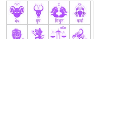
fb
Tw
tw
About