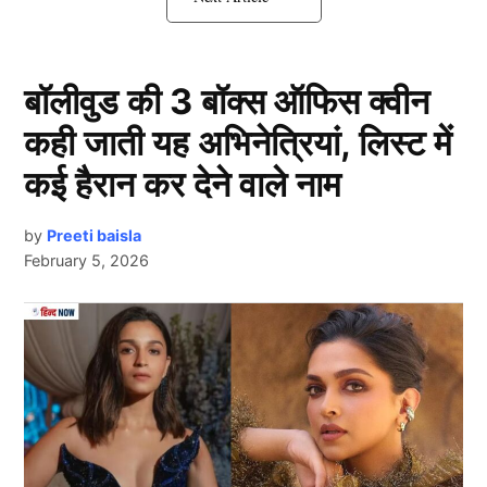
कहना है कि फिल्म छावा (Chhaava) ने औरंगजेब के खिलाफ
गुस्से को भड़काया है। चलिए आपको बताते हैं क्या है पूरा मामला।
बॉलीवुड की 3 बॉक्स ऑफिस क्वीन
Chhaava फिल्म ने भड़काया गुस्सा – देवेंद्र
कही जाती यह अभिनेत्रियां, लिस्ट में
फडणवीस
कई हैरान कर देने वाले नाम
by
Preeti baisla
February 5, 2026
Next Article
Nagpur Violence